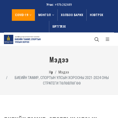
Утас:
+976-262449
COVID-19
МОНГОЛ
ХОЛБОО БАРИХ
НЭВТРЭХ
БҮРТГҮҮЛЭХ
Мэдээ
Нүүр
Мэдээ
БИЕИЙН ТАМИР, СПОРТЫН УЛСЫН ХОРООНЫ 2021-2024 ОНЫ
СТРАТЕГИ ТӨЛӨВЛӨГӨӨ