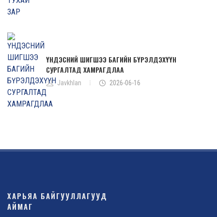
ҮНДЭСНИЙ ШИГШЭЭ БАГИЙН БҮРЭЛДЭХҮҮН
СУРГАЛТАД ХАМРАГДЛАА
Javkhlan
2026-06-16
ХАРЬЯА БАЙГУУЛЛАГУУД
АЙМАГ