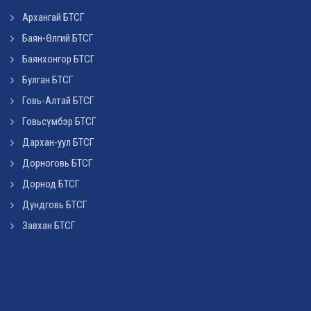
Архангай БТСГ
Баян-Өлгий БТСГ
Баянхонгор БТСГ
Булган БТСГ
Говь-Алтай БТСГ
Говьсүмбэр БТСГ
Дархан-уул БТСГ
Дорноговь БТСГ
Дорнод БТСГ
Дундговь БТСГ
Завхан БТСГ