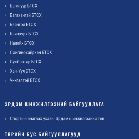
Багануур БТСХ
Багахангай БТСХ
Баянгол БТСХ
Баянзүрх БТСХ
Налайх БТСХ
Сонгинохайрхан БТСХ
Сүхбаатар БТСХ
Хан-Уул БТСХ
Чингэлтэй БТСХ
ЭРДЭМ ШИНЖИЛГЭЭНИЙ БАЙГУУЛЛАГА
Спортын анагаах ухаан, Эрдэм шинжилгээний төв
ТӨРИЙН БУС БАЙГУУЛЛАГУУД