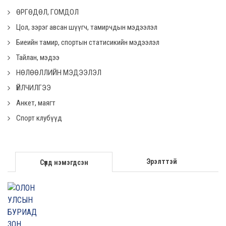
ӨРГӨДӨЛ, ГОМДОЛ
Цол, зэрэг авсан шүүгч, тамирчдын мэдээлэл
Биеийн тамир, спортын статисикийн мэдээлэл
Тайлан, мэдээ
НӨЛӨӨЛЛИЙН МЭДЭЭЛЭЛ
ҮЙЛЧИЛГЭЭ
Анкет, маягт
Спорт клубүүд
Эрэлттэй
Сүүлд нэмэгдсэн