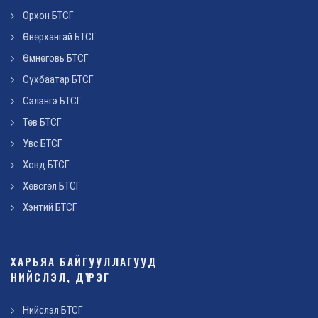
Орхон БТСГ
Өвөрхангай БТСГ
Өмнөговь БТСГ
Сүхбаатар БТСГ
Сэлэнгэ БТСГ
Төв БТСГ
Увс БТСГ
Ховд БТСГ
Хөвсгөл БТСГ
Хэнтий БТСГ
ХАРЬЯА БАЙГУУЛЛАГУУД
НИЙСЛЭЛ, ДҮҮРЭГ
Нийслэл БТСГ