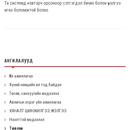
Та системд нэвтэрч орсоноор сэтгэгдэл бичих болон үнэлгээ
өгөх боломжтой болно.
АНГИЛАЛУУД
Үйл ажиллагаа
Хүний нөөцийн ил тод байдал
Төсөв, санхүүгийн мэдээлэл
Авлигын эсрэг үйл ажиллагаа
ХЯНАЛТ-ШИНЖИЛГЭЭ, ҮНЭЛГЭЭ
Нээлттэй мэдээлэл
Төлөвлөгөө