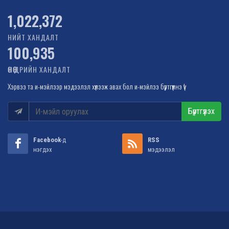
1,022,372
НИЙТ ХАНДАЛТ
100,935
ӨНӨӨДРИЙН ХАНДАЛТ
Хэрвээ та и-мэйлээр мэдээлэл хүлээж авах бол и-мэйлээ бүртгүүлнэ үү!
Бүртгүүлэх
Facebook
-д
RSS
нэгдэх
мэдээлэл