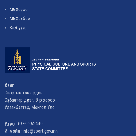
МҮОХороо
МҮПХолбоо
Клубүүд
Хаяг:
Спортын төв ордон
Сүхбаатар дүүрэг, 8-р хороо
Улаанбаатар, Монгол Улс
Утас:
+976-262449
И-мэйл:
info@sport.gov.mn