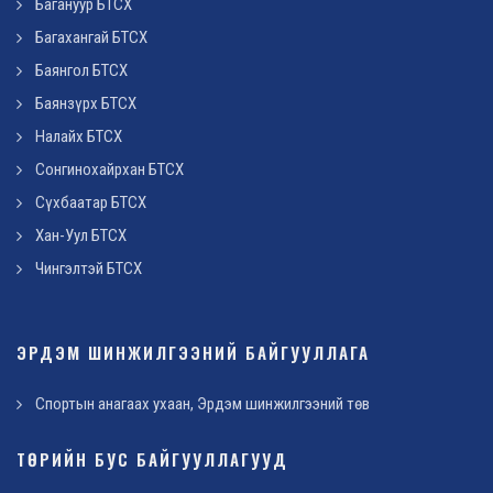
Багануур БТСХ
Багахангай БТСХ
Баянгол БТСХ
Баянзүрх БТСХ
Налайх БТСХ
Сонгинохайрхан БТСХ
Сүхбаатар БТСХ
Хан-Уул БТСХ
Чингэлтэй БТСХ
ЭРДЭМ ШИНЖИЛГЭЭНИЙ БАЙГУУЛЛАГА
Спортын анагаах ухаан, Эрдэм шинжилгээний төв
ТӨРИЙН БУС БАЙГУУЛЛАГУУД