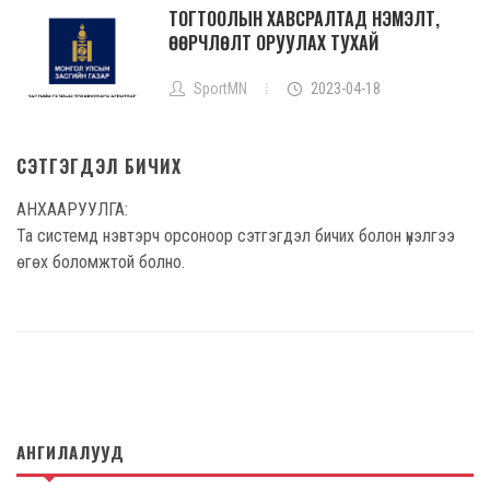
ТОГТООЛЫН ХАВСРАЛТАД НЭМЭЛТ,
ӨӨРЧЛӨЛТ ОРУУЛАХ ТУХАЙ
SportMN
2023-04-18
СЭТГЭГДЭЛ БИЧИХ
АНХААРУУЛГА:
Та системд нэвтэрч орсоноор сэтгэгдэл бичих болон үнэлгээ
өгөх боломжтой болно.
АНГИЛАЛУУД