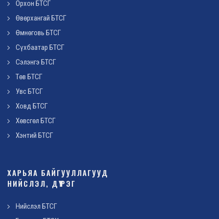
Орхон БТСГ
Өвөрхангай БТСГ
Өмнөговь БТСГ
Сүхбаатар БТСГ
Сэлэнгэ БТСГ
Төв БТСГ
Увс БТСГ
Ховд БТСГ
Хөвсгөл БТСГ
Хэнтий БТСГ
ХАРЬЯА БАЙГУУЛЛАГУУД
НИЙСЛЭЛ, ДҮҮРЭГ
Нийслэл БТСГ