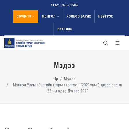
Утас:
+976-262449
COVID-19
МОНГОЛ
ХОЛБОО БАРИХ
НЭВТРЭХ
БҮРТГҮҮЛЭХ
Мэдээ
Нүүр
Мэдээ
Монгол Улсын Засгийн газрын тогтоол "2021оны 9 дүгээр сарын
22-ны өдөр Дугаар 292"