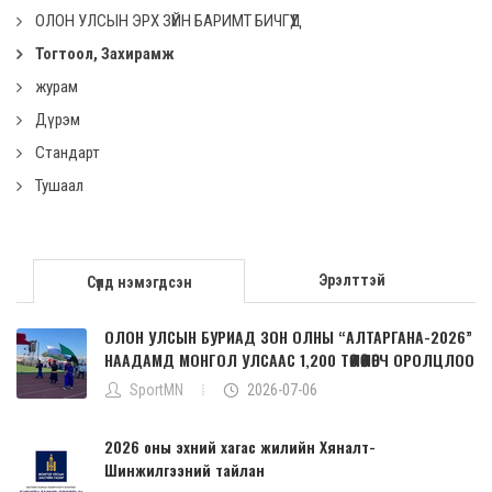
ОЛОН УЛСЫН ЭРХ ЗҮЙН БАРИМТ БИЧГҮҮД
Тогтоол, Захирамж
журам
Дүрэм
Стандарт
Тушаал
Эрэлттэй
Сүүлд нэмэгдсэн
ОЛОН УЛСЫН БУРИАД ЗОН ОЛНЫ “АЛТАРГАНА-2026”
НААДАМД МОНГОЛ УЛСААС 1,200 ТӨЛӨӨЛӨГЧ ОРОЛЦЛОО
SportMN
2026-07-06
2026 оны эхний хагас жилийн Хяналт-
Шинжилгээний тайлан