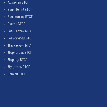
Архангай БТСГ
Баян-Өлгий БТСГ
Баянхонгор БТСГ
Булган БТСГ
Говь-Алтай БТСГ
Говьсүмбэр БТСГ
Дархан-уул БТСГ
Дорноговь БТСГ
Дорнод БТСГ
Дундговь БТСГ
Завхан БТСГ