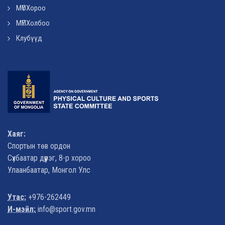
МҮОХороо
МҮПХолбоо
Клубүүд
Хаяг:
Спортын төв ордон
Сүхбаатар дүүрэг, 8-р хороо
Улаанбаатар, Монгол Улс
Утас:
+976-262449
И-мэйл:
info@sport.gov.mn