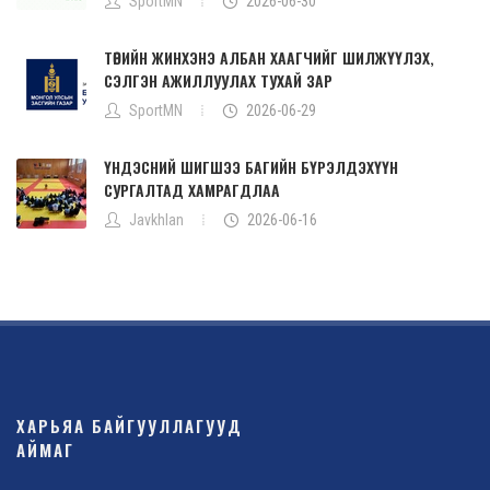
SportMN
2026-06-30
ТӨРИЙН ЖИНХЭНЭ АЛБАН ХААГЧИЙГ ШИЛЖҮҮЛЭХ,
СЭЛГЭН АЖИЛЛУУЛАХ ТУХАЙ ЗАР
SportMN
2026-06-29
ҮНДЭСНИЙ ШИГШЭЭ БАГИЙН БҮРЭЛДЭХҮҮН
СУРГАЛТАД ХАМРАГДЛАА
Javkhlan
2026-06-16
ХАРЬЯА БАЙГУУЛЛАГУУД
АЙМАГ