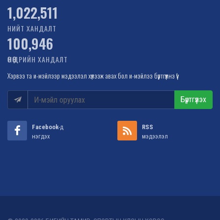
1,022,511
НИЙТ ХАНДАЛТ
100,946
ӨНӨӨДРИЙН ХАНДАЛТ
Хэрвээ та и-мэйлээр мэдээлэл хүлээж авах бол и-мэйлээ бүртгүүлнэ үү!
Бүртгүүлэх
Facebook
-д
RSS
нэгдэх
мэдээлэл