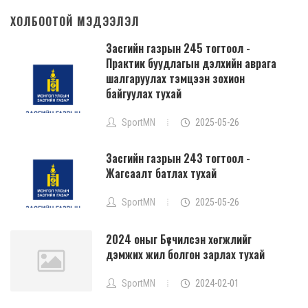
ХОЛБООТОЙ МЭДЭЭЛЭЛ
Засгийн газрын 245 тогтоол -
Практик буудлагын дэлхийн аврага
шалгаруулах тэмцээн зохион
байгуулах тухай
SportMN
2025-05-26
Засгийн газрын 243 тогтоол -
Жагсаалт батлах тухай
SportMN
2025-05-26
2024 оныг Бүсчилсэн хөгжлийг
дэмжих жил болгон зарлах тухай
SportMN
2024-02-01