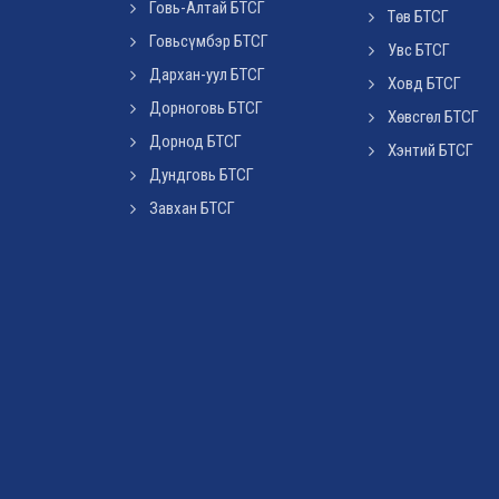
Говь-Алтай БТСГ
Төв БТСГ
Говьсүмбэр БТСГ
Увс БТСГ
Дархан-уул БТСГ
Ховд БТСГ
Дорноговь БТСГ
Хөвсгөл БТСГ
Дорнод БТСГ
Хэнтий БТСГ
Дундговь БТСГ
Завхан БТСГ