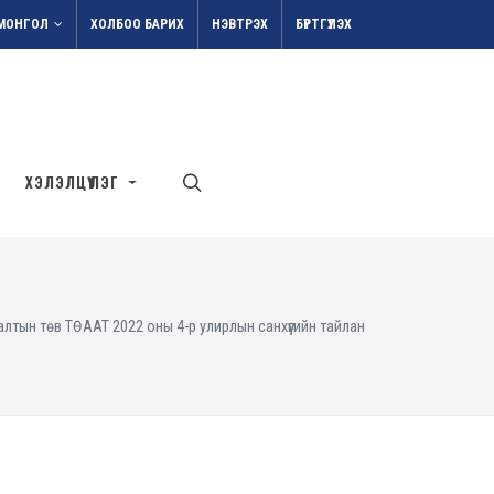
МОНГОЛ
ХОЛБОО БАРИХ
НЭВТРЭХ
БҮРТГҮҮЛЭХ
ХЭЛЭЛЦҮҮЛЭГ
лтын төв ТӨААТ 2022 оны 4-р улирлын санхүүгийн тайлан