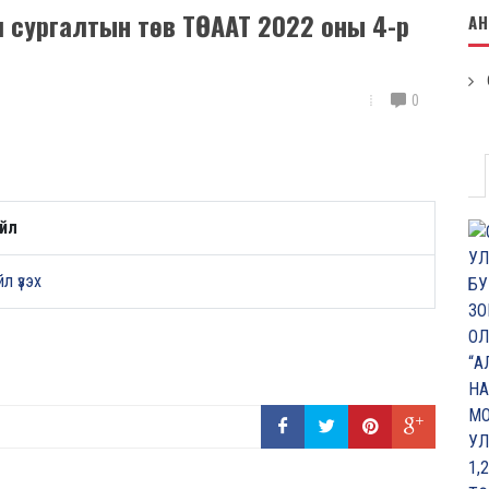
л сургалтын төв ТӨААТ 2022 оны 4-р
А
0
йл
л үзэх