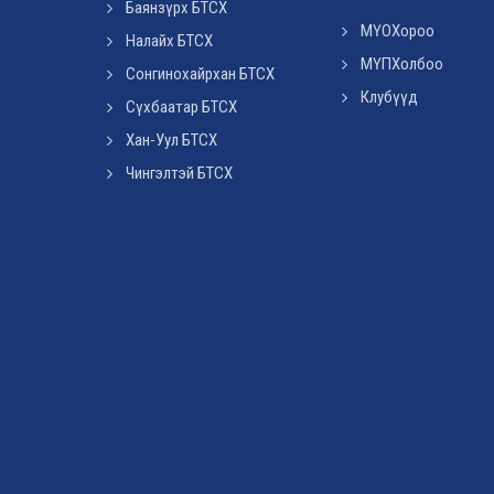
Баянзүрх БТСХ
МҮОХороо
Налайх БТСХ
МҮПХолбоо
Сонгинохайрхан БТСХ
Клубүүд
Сүхбаатар БТСХ
Хан-Уул БТСХ
Чингэлтэй БТСХ