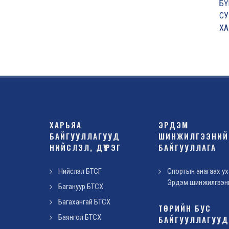
ХАРЬЯА
ЭРДЭМ
БАЙГУУЛЛАГУУД
ШИНЖИЛГЭЭНИЙ
НИЙСЛЭЛ, ДҮҮРЭГ
БАЙГУУЛЛАГА
Нийслэл БТСГ
Спортын анагаах ух
Эрдэм шинжилгээн
Багануур БТСХ
Багахангай БТСХ
ТӨРИЙН БУС
Баянгол БТСХ
БАЙГУУЛЛАГУУ