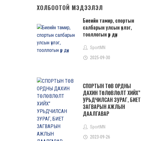
ХОЛБООТОЙ МЭДЭЭЛЭЛ
Биеийн тамир, спортын
салбарын улсын үзлэг,
тооллогын үр дүн
SportMN
2025-09-30
СПОРТЫН ТӨВ ОРДНЫ
ДАХИН ТӨЛӨВЛӨЛТ ХИЙХ”
УРЬДЧИЛСАН ЗУРАГ, БИЕТ
ЗАГВАРЫН АЖЛЫН
ДААЛГАВАР
SportMN
2023-09-26