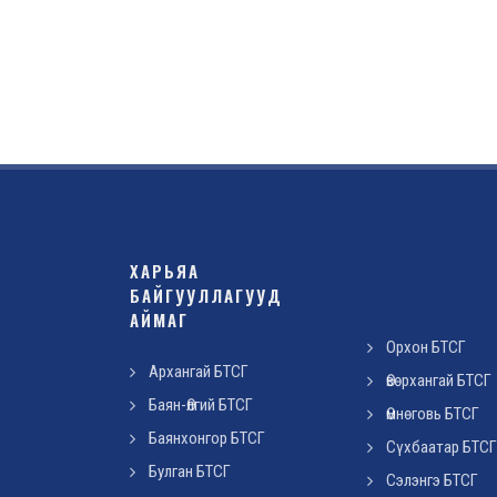
ХАРЬЯА
БАЙГУУЛЛАГУУД
АЙМАГ
Орхон БТСГ
Архангай БТСГ
Өвөрхангай БТСГ
Баян-Өлгий БТСГ
Өмнөговь БТСГ
Баянхонгор БТСГ
Сүхбаатар БТСГ
Булган БТСГ
Сэлэнгэ БТСГ