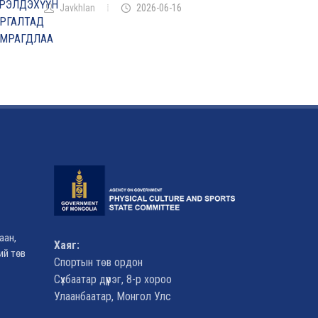
Javkhlan
2026-06-16
аан,
Хаяг:
ий төв
Спортын төв ордон
Сүхбаатар дүүрэг, 8-р хороо
Улаанбаатар, Монгол Улс
Д