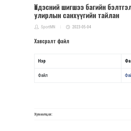
Үндэсний шигшээ багийн бэлтгэ
улирлын санхүүгийн тайлан
SportMN
2023-05-04
Хавсралт файл
Нэр
Фа
Файл
Фай
Хуваалцах: