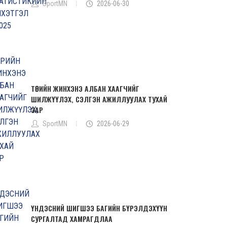
SportMN
2026-06-30
ТӨРИЙН ЖИНХЭНЭ АЛБАН ХААГЧИЙГ
ШИЛЖҮҮЛЭХ, СЭЛГЭН АЖИЛЛУУЛАХ ТУХАЙ
ЗАР
SportMN
2026-06-29
ҮНДЭСНИЙ ШИГШЭЭ БАГИЙН БҮРЭЛДЭХҮҮН
СУРГАЛТАД ХАМРАГДЛАА