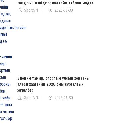
гомдлын шийдвэрлэлтийн тайлан мэдээ
SportMN
2026-06-30
Биеийн тамир, спортын улсын хорооны
албан хаагчийн 2026 оны сургалтын
хөтөлбөр
SportMN
2026-06-30