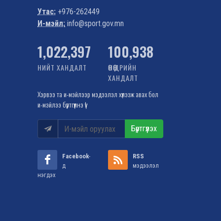
Утас:
+976-262449
И-мэйл:
info@sport.gov.mn
1,022,397
100,938
НИЙТ ХАНДАЛТ
ӨНӨӨДРИЙН
ХАНДАЛТ
Хэрвээ та и-мэйлээр мэдээлэл хүлээж авах бол
и-мэйлээ бүртгүүлнэ үү!
Бүртгүүлэх
Facebook
-
RSS
д
мэдээлэл
нэгдэх