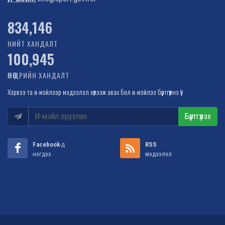
1,022,502
НИЙТ ХАНДАЛТ
100,945
ӨНӨӨДРИЙН ХАНДАЛТ
Хэрвээ та и-мэйлээр мэдээлэл хүлээж авах бол и-мэйлээ бүртгүүлнэ үү!
Бүртгүүлэх
Facebook
-д
RSS
нэгдэх
мэдээлэл