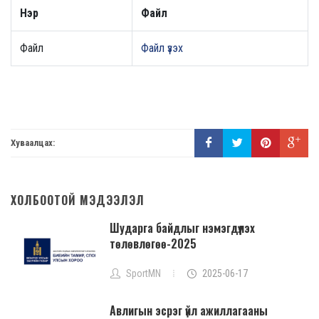
Нэр
Файл
Файл
Файл үзэх
Хуваалцах:
ХОЛБООТОЙ МЭДЭЭЛЭЛ
Шударга байдлыг нэмэгдүүлэх
төлөвлөгөө-2025
SportMN
2025-06-17
Авлигын эсрэг үйл ажиллагааны