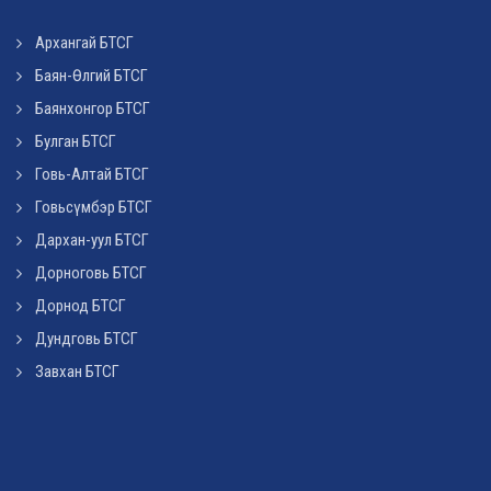
Архангай БТСГ
Баян-Өлгий БТСГ
Баянхонгор БТСГ
Булган БТСГ
Говь-Алтай БТСГ
Говьсүмбэр БТСГ
Дархан-уул БТСГ
Дорноговь БТСГ
Дорнод БТСГ
Дундговь БТСГ
Завхан БТСГ