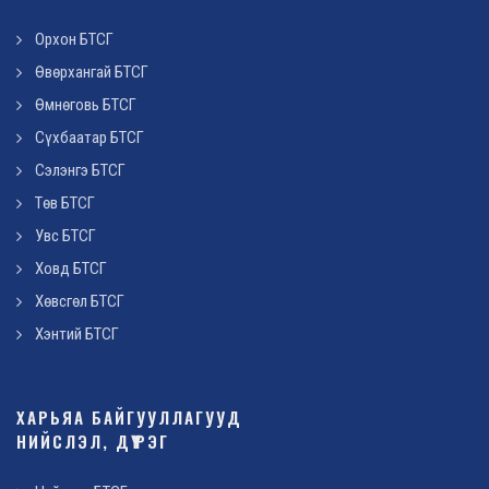
Орхон БТСГ
Өвөрхангай БТСГ
Өмнөговь БТСГ
Сүхбаатар БТСГ
Сэлэнгэ БТСГ
Төв БТСГ
Увс БТСГ
Ховд БТСГ
Хөвсгөл БТСГ
Хэнтий БТСГ
ХАРЬЯА БАЙГУУЛЛАГУУД
НИЙСЛЭЛ, ДҮҮРЭГ