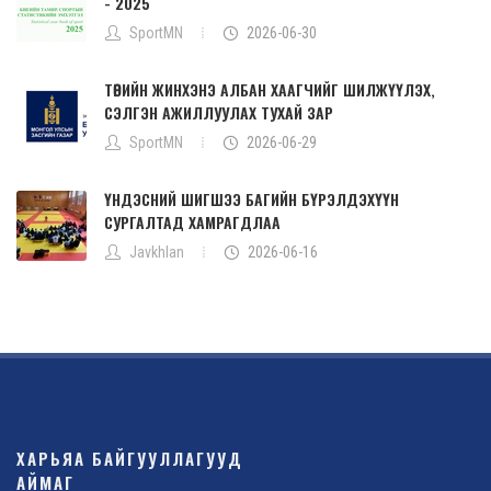
- 2025
SportMN
2026-06-30
ТӨРИЙН ЖИНХЭНЭ АЛБАН ХААГЧИЙГ ШИЛЖҮҮЛЭХ,
СЭЛГЭН АЖИЛЛУУЛАХ ТУХАЙ ЗАР
SportMN
2026-06-29
ҮНДЭСНИЙ ШИГШЭЭ БАГИЙН БҮРЭЛДЭХҮҮН
СУРГАЛТАД ХАМРАГДЛАА
Javkhlan
2026-06-16
ХАРЬЯА БАЙГУУЛЛАГУУД
АЙМАГ