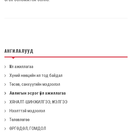
АНГИЛАЛУУД
Үйл ажиллагаа
Хүний нөөцийн ил тод байдал
Төсөв, санхүүгийн мэдээлэл
Авлигын эсрэг үйл ажиллагаа
ХЯНАЛТ-ШИНЖИЛГЭЭ, ҮНЭЛГЭЭ
Нээлттэй мэдээлэл
Төлөвлөгөө
ӨРГӨДӨЛ, ГОМДОЛ