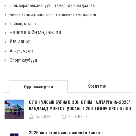
Цол, зэрэг авсан шүүгч, тамирчдын мэдээлэл
Биеийн тамир, спортын статисикийн мэдээлэл
Тайлан, мэдээ
НӨЛӨӨЛЛИЙН МЭДЭЭЛЭЛ
ҮЙЛЧИЛГЭЭ
Анкет, маягт
Спорт клубүүд
Эрэлттэй
Сүүлд нэмэгдсэн
ОЛОН УЛСЫН БУРИАД ЗОН ОЛНЫ “АЛТАРГАНА-2026”
НААДАМД МОНГОЛ УЛСААС 1,200 ТӨЛӨӨЛӨГЧ ОРОЛЦЛОО
SportMN
2026-07-06
2026 оны эхний хагас жилийн Хяналт-