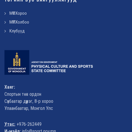
МҮОХороо
МҮПХолбоо
Клубүүд
Хаяг:
Спортын төв ордон
Сүхбаатар дүүрэг, 8-р хороо
Улаанбаатар, Монгол Улс
Утас:
+976-262449
И-мэйл:
info@sport.gov.mn