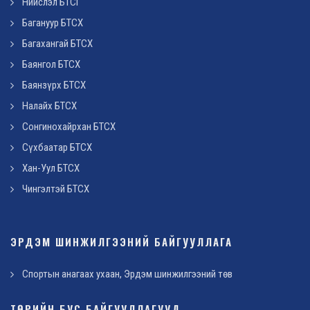
Нийслэл БТСГ
Багануур БТСХ
Багахангай БТСХ
Баянгол БТСХ
Баянзүрх БТСХ
Налайх БТСХ
Сонгинохайрхан БТСХ
Сүхбаатар БТСХ
Хан-Уул БТСХ
Чингэлтэй БТСХ
ЭРДЭМ ШИНЖИЛГЭЭНИЙ БАЙГУУЛЛАГА
Спортын анагаах ухаан, Эрдэм шинжилгээний төв
ТӨРИЙН БУС БАЙГУУЛЛАГУУД