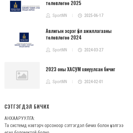
төлөвлөгөө 2025
SportMN
2025-06-17
Авлигын эсрэг үйл ажиллагааны
төлөвлөгөө 2024
SportMN
2024-03-27
2023 оны ХАСУМ хянуулсан бичиг
SportMN
2024-02-01
СЭТГЭГДЭЛ БИЧИХ
АНХААРУУЛГА:
Та системд нэвтэрч орсоноор сэтгэгдэл бичих болон үнэлгээ
өгөх боломжтой болно.