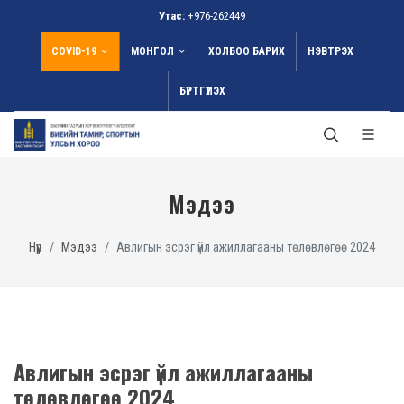
Утас:
+976-262449
COVID-19
МОНГОЛ
ХОЛБОО БАРИХ
НЭВТРЭХ
БҮРТГҮҮЛЭХ
Мэдээ
Нүүр
Мэдээ
Авлигын эсрэг үйл ажиллагааны төлөвлөгөө 2024
Авлигын эсрэг үйл ажиллагааны
төлөвлөгөө 2024