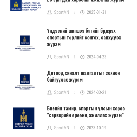
SportMN
2025-01-31
Үндэсний шигшээ багийг бүрдүүлэх
спортын төрлийг сонгох, санхүүжүүлэх
журам
SportMN
2024-04-23
Дотоод хяналт шалгалтыг зохион
байгуулах журам
SportMN
2024-03-21
Биеийн тамир, спортын улсын хороо
"серверийн өрөөнд ажиллах журам"
SportMN
2023-10-19