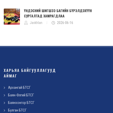
ҮНДЭСНИЙ ШИГШЭЭ БАГИЙН БҮРЭЛДЭХҮҮН
СУРГАЛТАД ХАМРАГДЛАА
Javkhlan
2026-06-16
ХАРЬЯА БАЙГУУЛЛАГУУД
АЙМАГ
Архангай БТСГ
Баян-Өлгий БТСГ
Баянхонгор БТСГ
Булган БТСГ