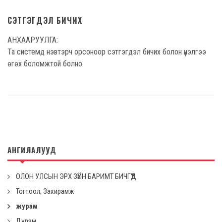
СЭТГЭГДЭЛ БИЧИХ
АНХААРУУЛГА:
Та системд нэвтэрч орсоноор сэтгэгдэл бичих болон үнэлгээ
өгөх боломжтой болно.
АНГИЛАЛУУД
ОЛОН УЛСЫН ЭРХ ЗҮЙН БАРИМТ БИЧГҮҮД
Тогтоол, Захирамж
журам
Дүрэм