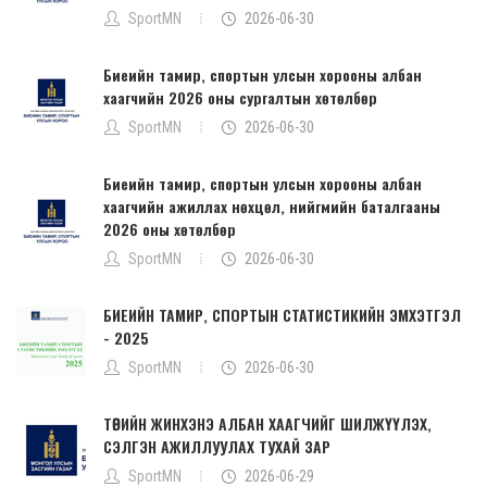
SportMN
2026-06-30
Биеийн тамир, спортын улсын хорооны албан
хаагчийн 2026 оны сургалтын хөтөлбөр
SportMN
2026-06-30
Биеийн тамир, спортын улсын хорооны албан
хаагчийн ажиллах нөхцөл, нийгмийн баталгааны
2026 оны хөтөлбөр
SportMN
2026-06-30
БИЕИЙН ТАМИР, СПОРТЫН СТАТИСТИКИЙН ЭМХЭТГЭЛ
- 2025
SportMN
2026-06-30
ТӨРИЙН ЖИНХЭНЭ АЛБАН ХААГЧИЙГ ШИЛЖҮҮЛЭХ,
СЭЛГЭН АЖИЛЛУУЛАХ ТУХАЙ ЗАР
SportMN
2026-06-29