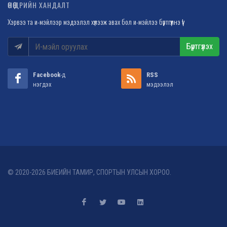
ӨНӨӨДРИЙН ХАНДАЛТ
Хэрвээ та и-мэйлээр мэдээлэл хүлээж авах бол и-мэйлээ бүртгүүлнэ үү!
Бүртгүүлэх
Facebook
-д
RSS
нэгдэх
мэдээлэл
© 2020-2026 БИЕИЙН ТАМИР, СПОРТЫН УЛСЫН ХОРОО.