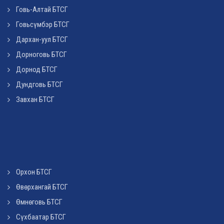
Говь-Алтай БТСГ
Говьсүмбэр БТСГ
Дархан-уул БТСГ
Дорноговь БТСГ
Дорнод БТСГ
Дундговь БТСГ
Завхан БТСГ
Орхон БТСГ
Өвөрхангай БТСГ
Өмнөговь БТСГ
Сүхбаатар БТСГ