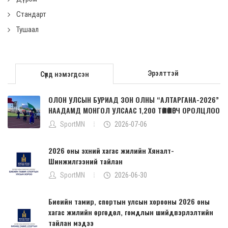
Стандарт
Тушаал
Эрэлттэй
Сүүлд нэмэгдсэн
ОЛОН УЛСЫН БУРИАД ЗОН ОЛНЫ “АЛТАРГАНА-2026”
НААДАМД МОНГОЛ УЛСААС 1,200 ТӨЛӨӨЛӨГЧ ОРОЛЦЛОО
SportMN
2026-07-06
2026 оны эхний хагас жилийн Хяналт-
Шинжилгээний тайлан
SportMN
2026-06-30
Биеийн тамир, спортын улсын хорооны 2026 оны
хагас жилийн өргөдөл, гомдлын шийдвэрлэлтийн
тайлан мэдээ