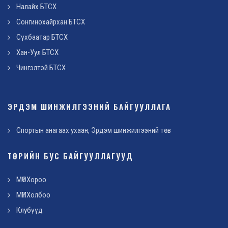
Налайх БТСХ
Сонгинохайрхан БТСХ
Сүхбаатар БТСХ
Хан-Уул БТСХ
Чингэлтэй БТСХ
ЭРДЭМ ШИНЖИЛГЭЭНИЙ БАЙГУУЛЛАГА
Спортын анагаах ухаан, Эрдэм шинжилгээний төв
ТӨРИЙН БУС БАЙГУУЛЛАГУУД
МҮОХороо
МҮПХолбоо
Клубүүд