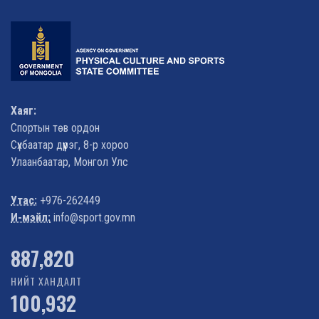
Хаяг:
Спортын төв ордон
Сүхбаатар дүүрэг, 8-р хороо
Улаанбаатар, Монгол Улс
Утас:
+976-262449
И-мэйл:
info@sport.gov.mn
1,022,338
НИЙТ ХАНДАЛТ
100,932