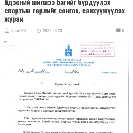
Үндэсний шигшээ багийг бүрдүүлэх
спортын төрлийг сонгох, санхүүжүүлэх
журам
SportMN
2024-04-23
0