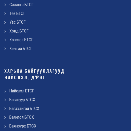
Сэлэнгэ БТСГ
Төв БТСГ
Увс БТСГ
Ховд БТСГ
Хөвсгөл БТСГ
Хэнтий БТСГ
ХАРЬЯА БАЙГУУЛЛАГУУД
НИЙСЛЭЛ, ДҮҮРЭГ
Нийслэл БТСГ
Багануур БТСХ
Багахангай БТСХ
Баянгол БТСХ
Баянзүрх БТСХ