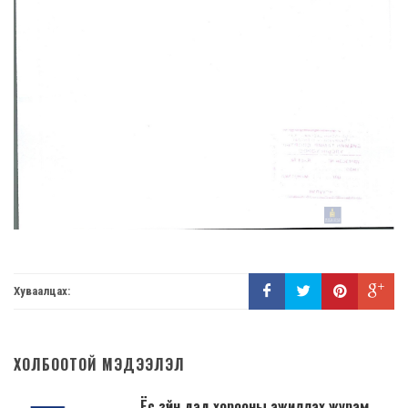
Хуваалцах:
ХОЛБООТОЙ МЭДЭЭЛЭЛ
Ёс зүйн дэд хорооны ажиллах журам