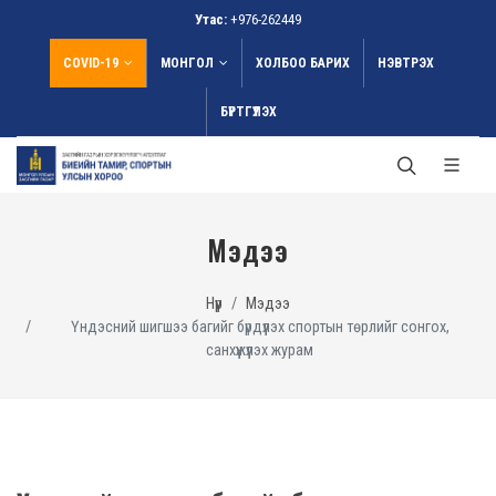
Утас:
+976-262449
COVID-19
МОНГОЛ
ХОЛБОО БАРИХ
НЭВТРЭХ
БҮРТГҮҮЛЭХ
Мэдээ
Нүүр
Мэдээ
Үндэсний шигшээ багийг бүрдүүлэх спортын төрлийг сонгох,
санхүүжүүлэх журам