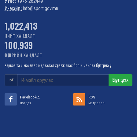
Утас:
+976-262449
И-мэйл:
info@sport.gov.mn
1,022,413
НИЙТ ХАНДАЛТ
100,939
ӨНӨӨДРИЙН ХАНДАЛТ
Хэрвээ та и-мэйлээр мэдээлэл хүлээж авах бол и-мэйлээ бүртгүүлнэ үү!
Бүртгүүлэх
Facebook
-д
RSS
нэгдэх
мэдээлэл