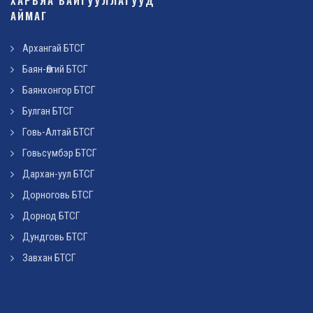
ХАРЬЯА БАЙГУУЛЛАГУУД
АЙМАГ
Архангай БТСГ
Баян-Өлгий БТСГ
Баянхонгор БТСГ
Булган БТСГ
Говь-Алтай БТСГ
Говьсүмбэр БТСГ
Дархан-уул БТСГ
Дорноговь БТСГ
Дорнод БТСГ
Дундговь БТСГ
Завхан БТСГ