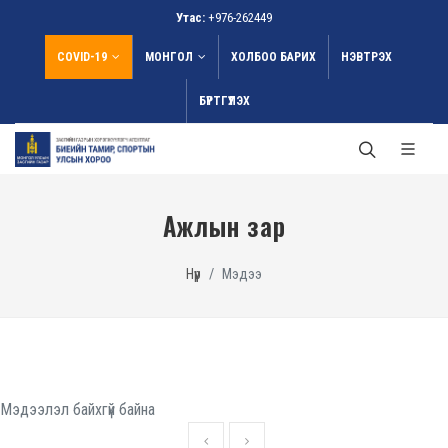
Утас:
+976-262449
COVID-19
МОНГОЛ
ХОЛБОО БАРИХ
НЭВТРЭХ
БҮРТГҮҮЛЭХ
Ажлын зар
Нүүр
Мэдээ
Мэдээлэл байхгүй байна