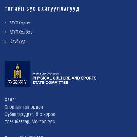
ТӨРИЙН БУС БАЙГУУЛЛАГУУД
МҮОХороо
МҮПХолбоо
Клубүүд
Хаяг:
Спортын төв ордон
Сүхбаатар дүүрэг, 8-р хороо
Улаанбаатар, Монгол Улс