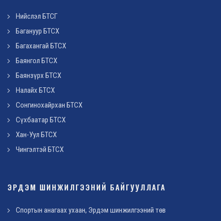
Нийслэл БТСГ
Багануур БТСХ
Багахангай БТСХ
Баянгол БТСХ
Баянзүрх БТСХ
Налайх БТСХ
Сонгинохайрхан БТСХ
Сүхбаатар БТСХ
Хан-Уул БТСХ
Чингэлтэй БТСХ
ЭРДЭМ ШИНЖИЛГЭЭНИЙ БАЙГУУЛЛАГА
Спортын анагаах ухаан, Эрдэм шинжилгээний төв