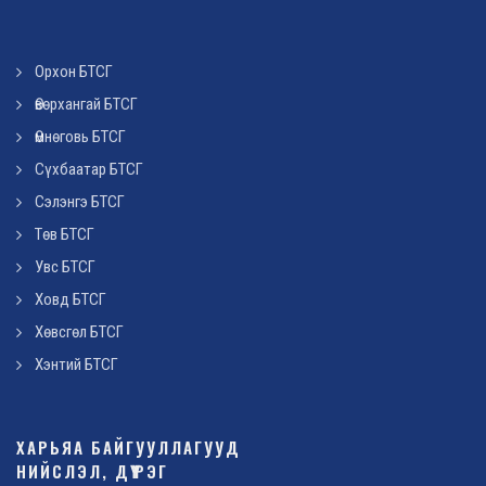
Орхон БТСГ
Өвөрхангай БТСГ
Өмнөговь БТСГ
Сүхбаатар БТСГ
Сэлэнгэ БТСГ
Төв БТСГ
Увс БТСГ
Ховд БТСГ
Хөвсгөл БТСГ
Хэнтий БТСГ
ХАРЬЯА БАЙГУУЛЛАГУУД
НИЙСЛЭЛ, ДҮҮРЭГ