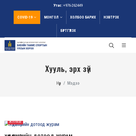
Утас:
+976-262449
COVID-19
МОНГОЛ
ХОЛБОО БАРИХ
НЭВТРЭХ
БҮРТГҮҮЛЭХ
Хууль, эрх зүй
Нүүр
Мэдээ
ЖУРАМ