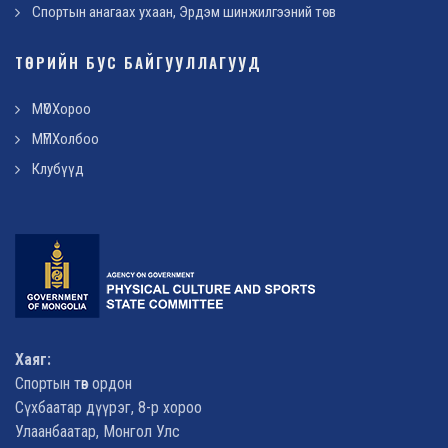
Спортын анагаах ухаан, Эрдэм шинжилгээний төв
ТӨРИЙН БУС БАЙГУУЛЛАГУУД
МҮОХороо
МҮПХолбоо
Клубүүд
Хаяг:
Спортын төв ордон
Сүхбаатар дүүрэг, 8-р хороо
Улаанбаатар, Монгол Улс