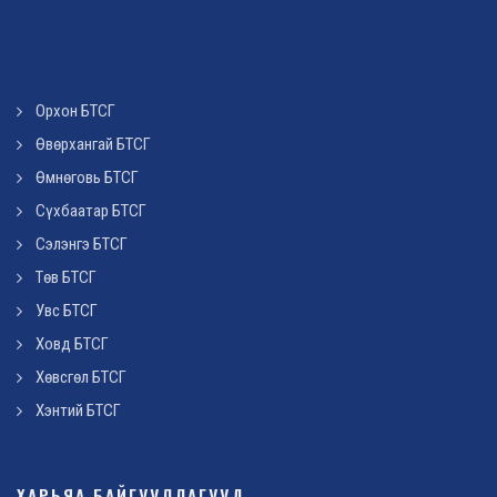
Орхон БТСГ
Өвөрхангай БТСГ
Өмнөговь БТСГ
Сүхбаатар БТСГ
Сэлэнгэ БТСГ
Төв БТСГ
Увс БТСГ
Ховд БТСГ
Хөвсгөл БТСГ
Хэнтий БТСГ
ХАРЬЯА БАЙГУУЛЛАГУУД