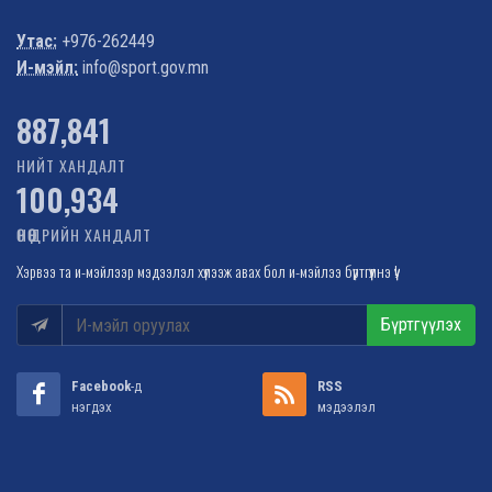
Утас:
+976-262449
И-мэйл:
info@sport.gov.mn
1,022,362
НИЙТ ХАНДАЛТ
100,934
ӨНӨӨДРИЙН ХАНДАЛТ
Хэрвээ та и-мэйлээр мэдээлэл хүлээж авах бол и-мэйлээ бүртгүүлнэ үү!
Бүртгүүлэх
Facebook
-д
RSS
нэгдэх
мэдээлэл