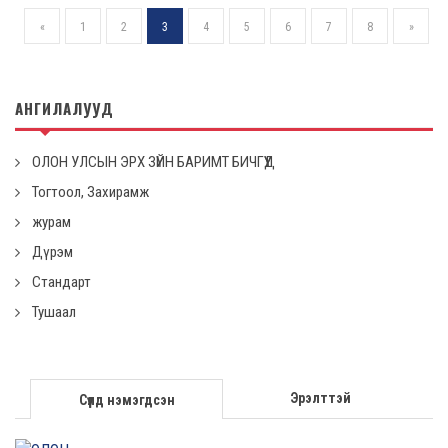
«
1
2
3
4
5
6
7
8
»
АНГИЛАЛУУД
ОЛОН УЛСЫН ЭРХ ЗҮЙН БАРИМТ БИЧГҮҮД
Тогтоол, Захирамж
журам
Дүрэм
Стандарт
Тушаал
Эрэлттэй
Сүүлд нэмэгдсэн