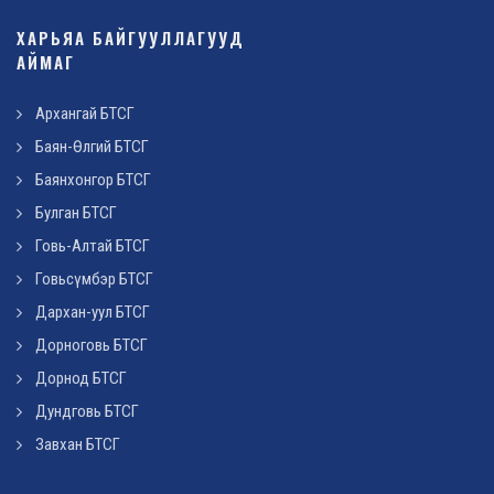
ХАРЬЯА БАЙГУУЛЛАГУУД
АЙМАГ
Архангай БТСГ
Баян-Өлгий БТСГ
Баянхонгор БТСГ
Булган БТСГ
Говь-Алтай БТСГ
Говьсүмбэр БТСГ
Дархан-уул БТСГ
Дорноговь БТСГ
Дорнод БТСГ
Дундговь БТСГ
Завхан БТСГ