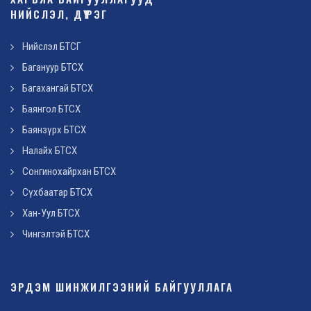
НИЙСЛЭЛ, ДҮҮРЭГ
Нийслэл БТСГ
Багануур БТСХ
Багахангай БТСХ
Баянгол БТСХ
Баянзүрх БТСХ
Налайх БТСХ
Сонгинохайрхан БТСХ
Сүхбаатар БТСХ
Хан-Уул БТСХ
Чингэлтэй БТСХ
ЭРДЭМ ШИНЖИЛГЭЭНИЙ БАЙГУУЛЛАГА