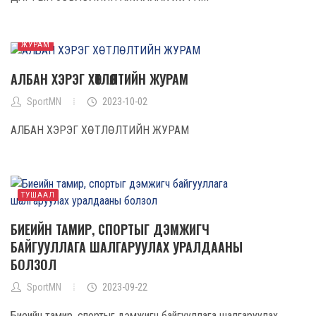
ЖУРАМ
АЛБАН ХЭРЭГ ХӨТЛӨЛТИЙН ЖУРАМ
SportMN
2023-10-02
АЛБАН ХЭРЭГ ХӨТЛӨЛТИЙН ЖУРАМ
ТУШААЛ
БИЕИЙН ТАМИР, СПОРТЫГ ДЭМЖИГЧ
БАЙГУУЛЛАГА ШАЛГАРУУЛАХ УРАЛДААНЫ
БОЛЗОЛ
SportMN
2023-09-22
Биеийн тамир, спортыг дэмжигч байгууллага шалгаруулах