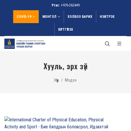
Утас:
+976-262449
COVID-19
МОНГОЛ
ХОЛБОО БАРИХ
НЭВТРЭХ
БҮРТГҮҮЛЭХ
Хууль, эрх зүй
Нүүр
Мэдээ