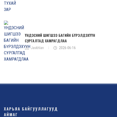
ҮНДЭСНИЙ ШИГШЭЭ БАГИЙН БҮРЭЛДЭХҮҮН
СУРГАЛТАД ХАМРАГДЛАА
Javkhlan
2026-06-16
ХАРЬЯА БАЙГУУЛЛАГУУД
АЙМАГ