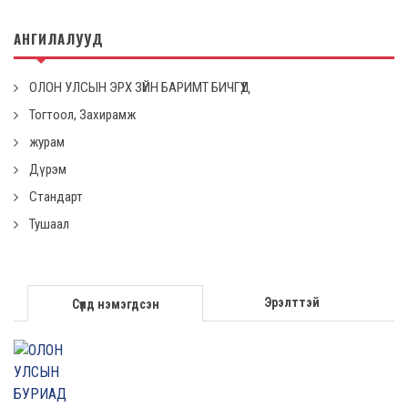
АНГИЛАЛУУД
ОЛОН УЛСЫН ЭРХ ЗҮЙН БАРИМТ БИЧГҮҮД
Тогтоол, Захирамж
журам
Дүрэм
Стандарт
Тушаал
Эрэлттэй
Сүүлд нэмэгдсэн