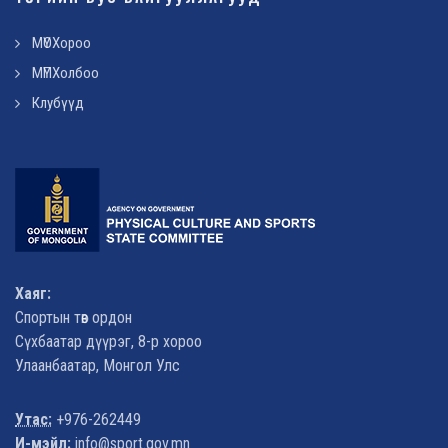
МҮОХороо
МҮПХолбоо
Клубүүд
Хаяг:
Спортын төв ордон
Сүхбаатар дүүрэг, 8-р хороо
Улаанбаатар, Монгол Улс
Утас:
+976-262449
И-мэйл:
info@sport.gov.mn