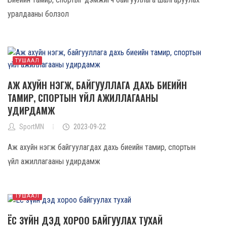
уралдааны болзол
ТУШААЛ
АЖ АХУЙН НЭГЖ, БАЙГУУЛЛАГА ДАХЬ БИЕИЙН
ТАМИР, СПОРТЫН ҮЙЛ АЖИЛЛАГААНЫ
УДИРДАМЖ
SportMN
2023-09-22
Аж ахуйн нэгж байгуулагдах дахь биеийн тамир, спортын
үйл ажиллагааны удирдамж
ТУШААЛ
ЁС ЗҮЙН ДЭД ХОРОО БАЙГУУЛАХ ТУХАЙ