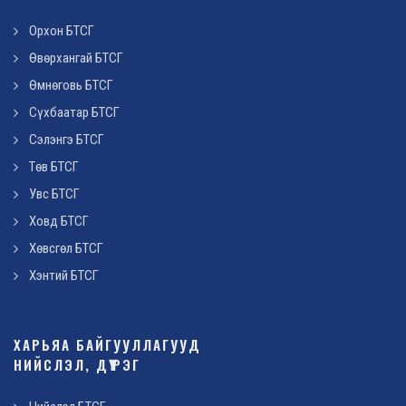
Орхон БТСГ
Өвөрхангай БТСГ
Өмнөговь БТСГ
Сүхбаатар БТСГ
Сэлэнгэ БТСГ
Төв БТСГ
Увс БТСГ
Ховд БТСГ
Хөвсгөл БТСГ
Хэнтий БТСГ
ХАРЬЯА БАЙГУУЛЛАГУУД
НИЙСЛЭЛ, ДҮҮРЭГ