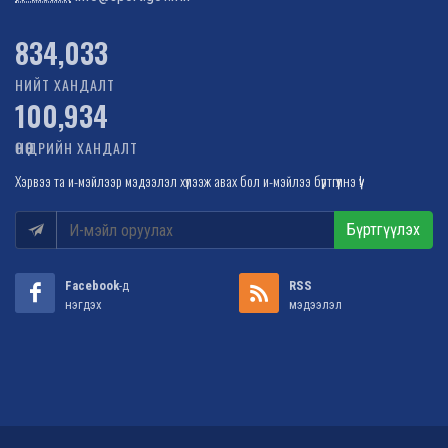
1,022,363
НИЙТ ХАНДАЛТ
100,934
ӨНӨӨДРИЙН ХАНДАЛТ
Хэрвээ та и-мэйлээр мэдээлэл хүлээж авах бол и-мэйлээ бүртгүүлнэ үү!
Бүртгүүлэх
Facebook
-д
RSS
нэгдэх
мэдээлэл