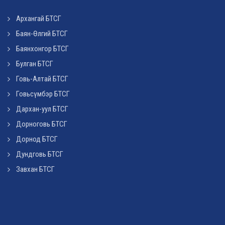
Архангай БТСГ
Баян-Өлгий БТСГ
Баянхонгор БТСГ
Булган БТСГ
Говь-Алтай БТСГ
Говьсүмбэр БТСГ
Дархан-уул БТСГ
Дорноговь БТСГ
Дорнод БТСГ
Дундговь БТСГ
Завхан БТСГ