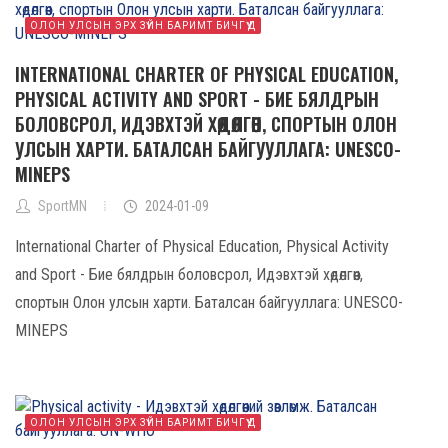
ОЛОН УЛСЫН ЭРХ ЗҮЙН БАРИМТ БИЧГҮҮД
INTERNATIONAL CHARTER OF PHYSICAL EDUCATION,
PHYSICAL ACTIVITY AND SPORT - БИЕ БЯЛДРЫН
БОЛОВСРОЛ, ИДЭВХТЭЙ ХӨДӨЛГӨӨН, СПОРТЫН ОЛОН
УЛСЫН ХАРТИ. БАТАЛСАН БАЙГУУЛЛАГА: UNESCO-
MINEPS
SportMN
2024-01-09
International Charter of Physical Education, Physical Activity
and Sport - Бие бялдрын боловсрол, Идэвхтэй хөдөлгөөн,
спортын Олон улсын харти. Баталсан байгууллага: UNESCO-
MINEPS
ОЛОН УЛСЫН ЭРХ ЗҮЙН БАРИМТ БИЧГҮҮД