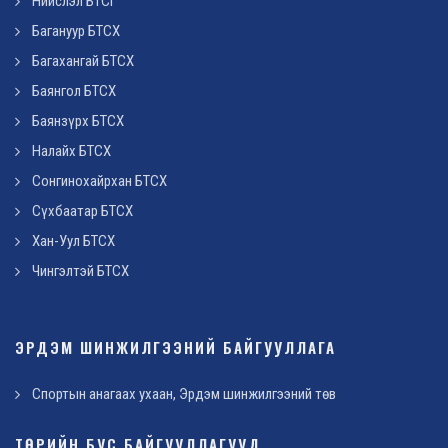
Нийслэл БТСГ
Багануур БТСХ
Багахангай БТСХ
Баянгол БТСХ
Баянзүрх БТСХ
Налайх БТСХ
Сонгинохайрхан БТСХ
Сүхбаатар БТСХ
Хан-Уул БТСХ
Чингэлтэй БТСХ
ЭРДЭМ ШИНЖИЛГЭЭНИЙ БАЙГУУЛЛАГА
Спортын анагаах ухаан, Эрдэм шинжилгээний төв
ТӨРИЙН БУС БАЙГУУЛЛАГУУД