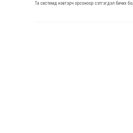
Та системд нэвтэрч орсоноор сэтгэгдэл бичих бо