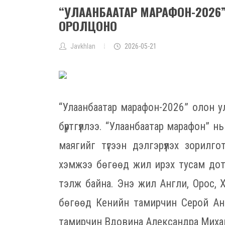
“УЛААНБААТАР МАРАФОН-2026”-
ОРОЛЦОНО
Javkhlan
2026-05-21
“Улаанбаатар марафон-2026” олон ул
бүртгүүллээ. “Улаанбаатар марафон” 
маягийг түгээн дэлгэрүүлэх зорил
хэмжээ бөгөөд жил ирэх тусам до
тэлж байна. Энэ жил Англи, Орос, Х
бөгөөд Кенийн тамирчин Серой Ан
тамирчин Вдовина Александра Михай