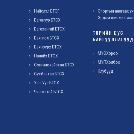
Нийслэл БТСГ
Спортын анагаах ух
Эрдэм шинжилгээн
Багануур БТСХ
Багахангай БТСХ
ТӨРИЙН БУС
Баянгол БТСХ
БАЙГУУЛЛАГУУ
Баянзүрх БТСХ
МҮОХороо
Налайх БТСХ
МҮПХолбоо
Сонгинохайрхан БТСХ
Клубүүд
Сүхбаатар БТСХ
Хан-Уул БТСХ
Чингэлтэй БТСХ