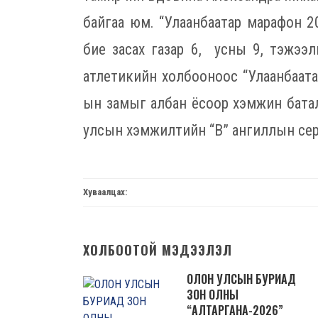
байгаа юм. “Улаанбаатар марафон 2
бие засах газар 6, усны 9, тэжээ
атлетикийн холбооноос “Улаанбаата
ын замыг албан ёсоор хэмжин баталг
улсын хэмжилтийн “В” ангиллын сер
Хуваалцах:
ХОЛБООТОЙ МЭДЭЭЛЭЛ
ОЛОН УЛСЫН БУРИАД
ЗОН ОЛНЫ
“АЛТАРГАНА-2026”