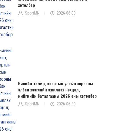
хөтөлбөр
SportMN
2026-06-30
Биеийн тамир, спортын улсын хорооны
албан хаагчийн ажиллах нөхцөл,
нийгмийн баталгааны 2026 оны хөтөлбөр
SportMN
2026-06-30