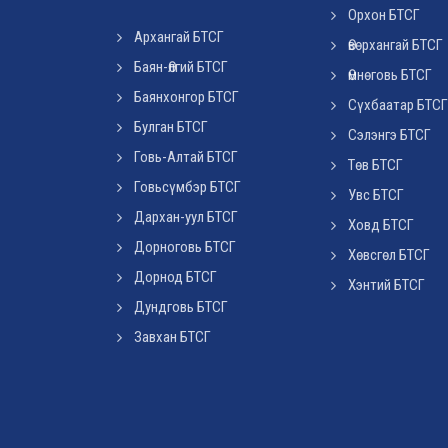
Орхон БТСГ
Архангай БТСГ
Өвөрхангай БТСГ
Баян-Өлгий БТСГ
Өмнөговь БТСГ
Баянхонгор БТСГ
Сүхбаатар БТСГ
Булган БТСГ
Сэлэнгэ БТСГ
Говь-Алтай БТСГ
Төв БТСГ
Говьсүмбэр БТСГ
Увс БТСГ
Дархан-уул БТСГ
Ховд БТСГ
Дорноговь БТСГ
Хөвсгөл БТСГ
Дорнод БТСГ
Хэнтий БТСГ
Дундговь БТСГ
Завхан БТСГ