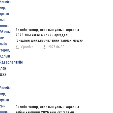
Биеийн тамир, спортын улсын хорооны
2026 оны хагас жилийн өргөдөл,
гомдлын шийдвэрлэлтийн тайлан мэдээ
SportMN
2026-06-30
Биеийн тамир, спортын улсын хорооны
албан хаагчийн 2026 оны сургалтын