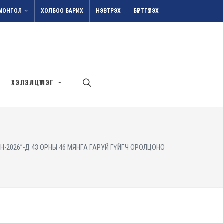
МОНГОЛ
ХОЛБОО БАРИХ
НЭВТРЭХ
БҮРТГҮҮЛЭХ
ХЭЛЭЛЦҮҮЛЭГ
-2026”-Д 43 ОРНЫ 46 МЯНГА ГАРУЙ ГҮЙГЧ ОРОЛЦОНО