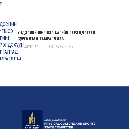
ҮНДЭСНИЙ ШИГШЭЭ БАГИЙН БҮРЭЛДЭХҮҮН
СУРГАЛТАД ХАМРАГДЛАА
Javkhlan
2026-06-16