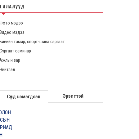
НГИЛАЛУУД
Фото мэдээ
Видео мэдээ
Биеийн тамир, спорт-шинэ сэргэлт
Сургалт семинар
Ажлын зар
Нийтлэл
Эрэлттэй
Сүүлд нэмэгдсэн