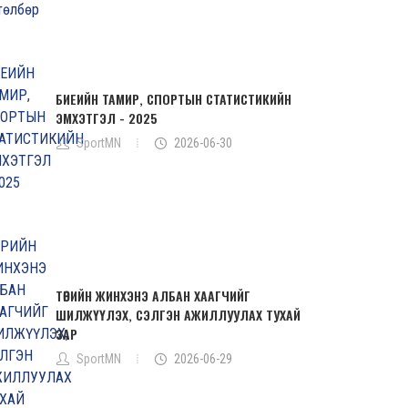
БИЕИЙН ТАМИР, СПОРТЫН СТАТИСТИКИЙН
ЭМХЭТГЭЛ - 2025
SportMN
2026-06-30
ТӨРИЙН ЖИНХЭНЭ АЛБАН ХААГЧИЙГ
ШИЛЖҮҮЛЭХ, СЭЛГЭН АЖИЛЛУУЛАХ ТУХАЙ
ЗАР
SportMN
2026-06-29