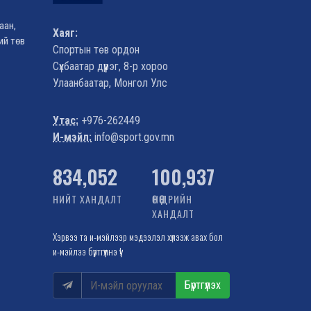
аан,
Хаяг:
ий төв
Спортын төв ордон
Сүхбаатар дүүрэг, 8-р хороо
Улаанбаатар, Монгол Улс
Д
Утас:
+976-262449
И-мэйл:
info@sport.gov.mn
1,022,386
100,937
НИЙТ ХАНДАЛТ
ӨНӨӨДРИЙН
ХАНДАЛТ
Хэрвээ та и-мэйлээр мэдээлэл хүлээж авах бол
и-мэйлээ бүртгүүлнэ үү!
Бүртгүүлэх