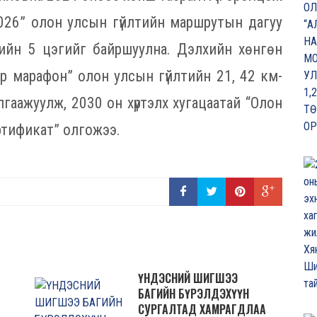
026” олон улсын гүйлтийн маршрутын дагуу
лийн 5 цэгийг байршуулна. Дэлхийн хөнгөн
р марафон” олон улсын гүйлтийн 21, 42 км-
аажуулж, 2030 он хүртэлх хугацаатай “Олон
тификат” олгожээ.
ҮНДЭСНИЙ ШИГШЭЭ
БАГИЙН БҮРЭЛДЭХҮҮН
СУРГАЛТАД ХАМРАГДЛАА