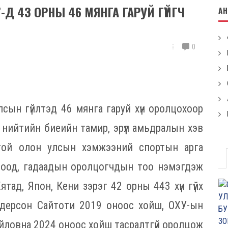
Д 43 ОРНЫ 46 МЯНГА ГАРУЙ ГҮЙГЧ
А
0
сын гүйлтэд 46 мянга гаруй хүн оролцохоор
нь нийтийн биеийн тамир, эрүүл амьдралын хэв
готой олон улсын хэмжээний спортын арга
тоод, гадаадын оролцогчдын тоо нэмэгдэж
ятад, Япон, Кени зэрэг 42 орны 443 хүн гүйх
дерсон Сайтоти 2019 оноос хойш, ОХУ-ын
ловна 2024 оноос хойш тасралтгүй оролцож