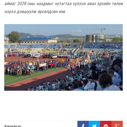
аймаг 2028 оны наадмыг нутагтаа хүлээн авах эрхийн төлөө
нэрээ дэвшүүлж өрсөлдсөн юм.
Хуваалцах: