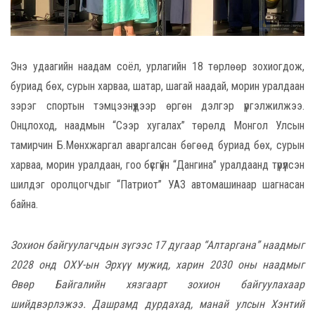
Энэ удаагийн наадам соёл, урлагийн 18 төрлөөр зохиогдож,
буриад бөх, сурын харваа, шатар, шагай наадай, морин уралдаан
зэрэг спортын тэмцээнүүдээр өргөн дэлгэр үргэлжилжээ.
Онцлоход, наадмын “Сээр хугалах” төрөлд Монгол Улсын
тамирчин Б.Мөнхжаргал аваргалсан бөгөөд буриад бөх, сурын
харваа, морин уралдаан, гоо бүсгүйн “Дангина” уралдаанд түрүүлсэн
шилдэг оролцогчдыг “Патриот” УАЗ автомашинаар шагнасан
байна.
Зохион байгуулагчдын зүгээс 17 дугаар “Алтаргана” наадмыг
2028 онд ОХУ-ын Эрхүү мужид, харин 2030 оны наадмыг
Өвөр Байгалийн хязгаарт зохион байгуулахаар
шийдвэрлэжээ. Дашрамд дурдахад, манай улсын Хэнтий