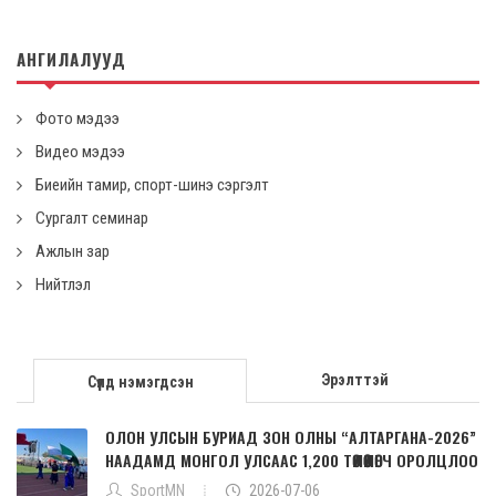
АНГИЛАЛУУД
Фото мэдээ
Видео мэдээ
Биеийн тамир, спорт-шинэ сэргэлт
Сургалт семинар
Ажлын зар
Нийтлэл
Эрэлттэй
Сүүлд нэмэгдсэн
ОЛОН УЛСЫН БУРИАД ЗОН ОЛНЫ “АЛТАРГАНА-2026”
НААДАМД МОНГОЛ УЛСААС 1,200 ТӨЛӨӨЛӨГЧ ОРОЛЦЛОО
SportMN
2026-07-06