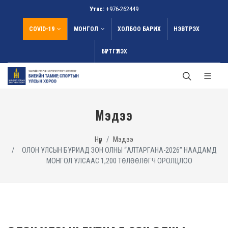
Утас:
+976-262449
COVID-19
МОНГОЛ
ХОЛБОО БАРИХ
НЭВТРЭХ
БҮРТГҮҮЛЭХ
Мэдээ
Нүүр
Мэдээ
ОЛОН УЛСЫН БУРИАД ЗОН ОЛНЫ “АЛТАРГАНА-2026” НААДАМД
МОНГОЛ УЛСААС 1,200 ТӨЛӨӨЛӨГЧ ОРОЛЦЛОО