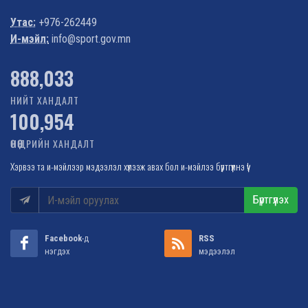
Утас:
+976-262449
И-мэйл:
info@sport.gov.mn
1,022,584
НИЙТ ХАНДАЛТ
100,954
ӨНӨӨДРИЙН ХАНДАЛТ
Хэрвээ та и-мэйлээр мэдээлэл хүлээж авах бол и-мэйлээ бүртгүүлнэ үү!
Бүртгүүлэх
Facebook
-д
RSS
нэгдэх
мэдээлэл