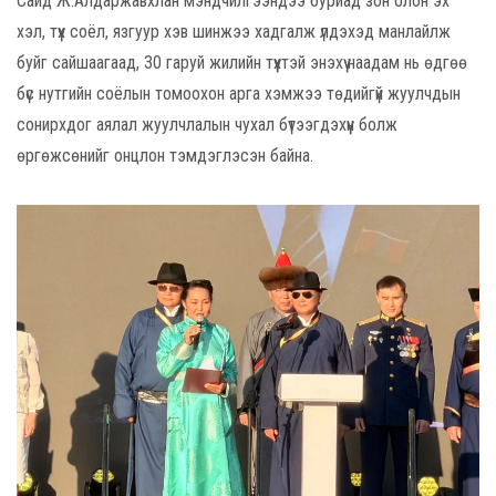
Сайд Ж.Алдаржавхлан мэндчилгээндээ буриад зон олон эх
хэл, түүх соёл, язгуур хэв шинжээ хадгалж үлдэхэд манлайлж
буйг сайшаагаад, 30 гаруй жилийн түүхтэй энэхүү наадам нь өдгөө
бүс нутгийн соёлын томоохон арга хэмжээ төдийгүй жуулчдын
сонирхдог аялал жуулчлалын чухал бүтээгдэхүүн болж
өргөжсөнийг онцлон тэмдэглэсэн байна.