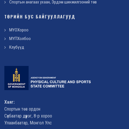
Спортын анагаах ухаан, Эрдэм шинжилгээний төв
ТӨРИЙН БУС БАЙГУУЛЛАГУУД
МҮОХороо
МҮПХолбоо
Клубүүд
Хаяг:
Спортын төв ордон
Сүхбаатар дүүрэг, 8-р хороо
Улаанбаатар, Монгол Улс