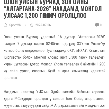
ОЛОН УЛСЫН БУРИАД ЗОН ОЛНЫ
“АЛТАРГАНА-2026” НААДАМД МОНГОЛ
УЛСААС 1,200 ТӨЛӨӨЛӨГЧ ОРОЛЦЛОО
SportMN
2026-07-06
0
Олон улсын Буриад үндэстний 16 дугаар “Алтаргана-2026”
наадам 7 дугаар сарын 02-05-ны өдрүүдэд ОХУ-ын Улаан-Үүд
хотноо болж өндөрлөлөө. Тус наадамд ОХУ, БНХАУ, Казахстан,
Киргизстан болон Монгол Улсаас нийт 5,300 гаруй төлөөлөгч
хуран цугласны дотор Монгол Улсаа төлөөлөн 6 аймгийн 1,200
хүн соёл урлаг, спортын бүхий л арга хэмжээнд идэвхтэй
оролцов.
Наадмын нээлтэд УИХ-ын Эдийн засгийн байнгын хорооны
дарга Р.Сэддорж оролцон үг хэлсэн бол, Соёл, спорт, аялал
жуулчлал, залуучуудын сайд Ж.Алдаржавхлангийн мэндчилгээг