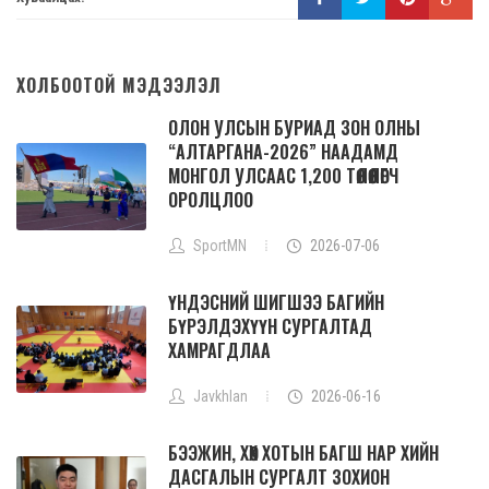
ХОЛБООТОЙ МЭДЭЭЛЭЛ
ОЛОН УЛСЫН БУРИАД ЗОН ОЛНЫ
“АЛТАРГАНА-2026” НААДАМД
МОНГОЛ УЛСААС 1,200 ТӨЛӨӨЛӨГЧ
ОРОЛЦЛОО
SportMN
2026-07-06
ҮНДЭСНИЙ ШИГШЭЭ БАГИЙН
БҮРЭЛДЭХҮҮН СУРГАЛТАД
ХАМРАГДЛАА
Javkhlan
2026-06-16
БЭЭЖИН, ХӨХ ХОТЫН БАГШ НАР ХИЙН
ДАСГАЛЫН СУРГАЛТ ЗОХИОН