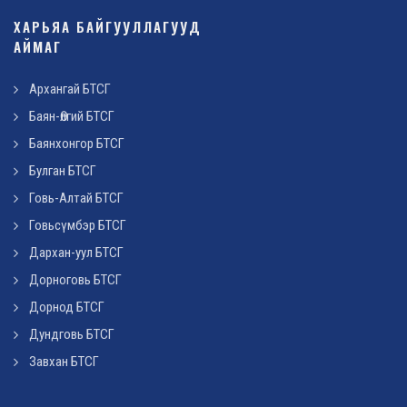
ХАРЬЯА БАЙГУУЛЛАГУУД
АЙМАГ
Архангай БТСГ
Баян-Өлгий БТСГ
Баянхонгор БТСГ
Булган БТСГ
Говь-Алтай БТСГ
Говьсүмбэр БТСГ
Дархан-уул БТСГ
Дорноговь БТСГ
Дорнод БТСГ
Дундговь БТСГ
Завхан БТСГ