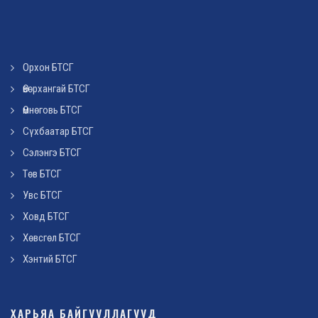
Орхон БТСГ
Өвөрхангай БТСГ
Өмнөговь БТСГ
Сүхбаатар БТСГ
Сэлэнгэ БТСГ
Төв БТСГ
Увс БТСГ
Ховд БТСГ
Хөвсгөл БТСГ
Хэнтий БТСГ
ХАРЬЯА БАЙГУУЛЛАГУУД