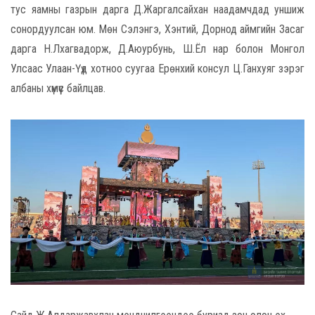
тус яамны газрын дарга Д.Жаргалсайхан наадамчдад уншиж
сонордуулсан юм. Мөн Сэлэнгэ, Хэнтий, Дорнод аймгийн Засаг
дарга Н.Лхагвадорж, Д.Аюурбунь, Ш.Ёл нар болон Монгол
Улсаас Улаан-Үүд хотноо суугаа Ерөнхий консул Ц.Ганхуяг зэрэг
албаны хүмүүс байлцав.