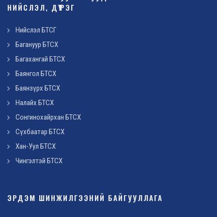
НИЙСЛЭЛ, ДҮҮРЭГ
Нийслэл БТСГ
Багануур БТСХ
Багахангай БТСХ
Баянгол БТСХ
Баянзүрх БТСХ
Налайх БТСХ
Сонгинохайрхан БТСХ
Сүхбаатар БТСХ
Хан-Уул БТСХ
Чингэлтэй БТСХ
ЭРДЭМ ШИНЖИЛГЭЭНИЙ БАЙГУУЛЛАГА