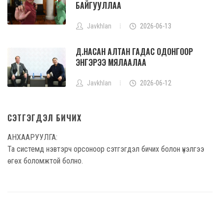
БАЙГУУЛЛАА
Javkhlan
2026-06-13
Д.НАСАН АЛТАН ГАДАС ОДОНГООР
ЭНГЭРЭЭ МЯЛААЛАА
Javkhlan
2026-06-12
СЭТГЭГДЭЛ БИЧИХ
АНХААРУУЛГА:
Та системд нэвтэрч орсоноор сэтгэгдэл бичих болон үнэлгээ
өгөх боломжтой болно.