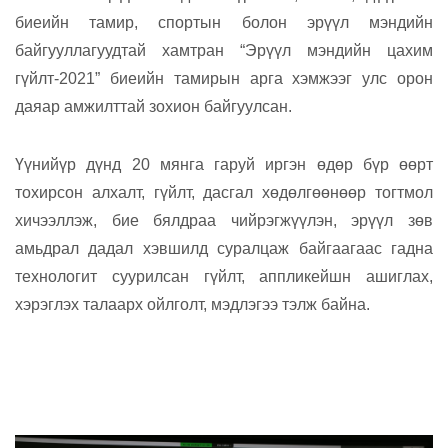
биеийн тамир, спортын болон эрүүл мэндийн
байгууллагуудтай хамтран “Эрүүл мэндийн цахим
гүйлт-2021” биеийн тамирын арга хэмжээг улс орон
даяар амжилттай зохион байгуулсан.
Үүнийүр дүнд 20 мянга гаруй иргэн өдөр бүр өөрт
тохирсон алхалт, гүйлт, дасгал хөдөлгөөнөөр тогтмол
хичээллэж, бие бялдраа чийрэгжүүлэн, эрүүл зөв
амьдрал дадал хэвшилд суралцаж байгаагаас гадна
технологит суурилсан гүйлт, аппликейшн ашиглах,
хэрэглэх талаарх ойлголт, мэдлэгээ тэлж байна.