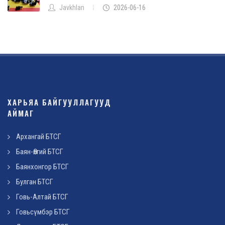
Javkhlan
2026-06-16
ХАРЬЯА БАЙГУУЛЛАГУУД
АЙМАГ
Архангай БТСГ
Баян-Өлгий БТСГ
Баянхонгор БТСГ
Булган БТСГ
Говь-Алтай БТСГ
Говьсүмбэр БТСГ