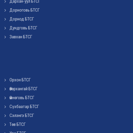
Дархан-уул БТСГ
Дорноговь БТСГ
Дорнод БТСГ
Дундговь БТСГ
Завхан БТСГ
Орхон БТСГ
Өвөрхангай БТСГ
Өмнөговь БТСГ
Сүхбаатар БТСГ
Сэлэнгэ БТСГ
Төв БТСГ