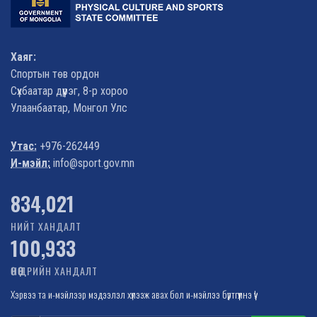
Хаяг:
Спортын төв ордон
Сүхбаатар дүүрэг, 8-р хороо
Улаанбаатар, Монгол Улс
Утас:
+976-262449
И-мэйл:
info@sport.gov.mn
1,022,348
НИЙТ ХАНДАЛТ
100,933
ӨНӨӨДРИЙН ХАНДАЛТ
Хэрвээ та и-мэйлээр мэдээлэл хүлээж авах бол и-мэйлээ бүртгүүлнэ үү!