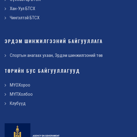
Хан-Уул БТСХ
Чингэлтэй БТСХ
ЭРДЭМ ШИНЖИЛГЭЭНИЙ БАЙГУУЛЛАГА
Спортын анагаах ухаан, Эрдэм шинжилгээний төв
ТӨРИЙН БУС БАЙГУУЛЛАГУУД
МҮОХороо
МҮПХолбоо
Клубүүд