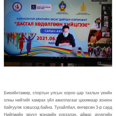
Биеийнтамир, спортын улсын хороо цар тахлын үеийн
олны нийтийг хамрах үйл ажиллагааг цахимаар зохион
байгуулж хэвшээд байна. Тухайлбал, өнгөрсөн 3-р сард
Нийгмийн эрүүл мэндийн хүрээлэн, аймаг, дүүргийн