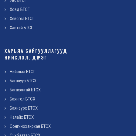
Увс БТСГ
Ховд БТСГ
Хөвсгөл БТСГ
Хэнтий БТСГ
ХАРЬЯА БАЙГУУЛЛАГУУД
НИЙСЛЭЛ, ДҮҮРЭГ
Нийслэл БТСГ
Багануур БТСХ
Багахангай БТСХ
Баянгол БТСХ
Баянзүрх БТСХ
Налайх БТСХ
Сонгинохайрхан БТСХ
Сүхбаатар БТСХ