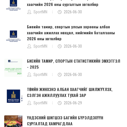
хаагчийн 2026 оны сургалтын хөтөлбөр
SportMN
2026-06-30
Биеийн тамир, спортын улсын хорооны албан
хаагчийн ажиллах нөхцөл, нийгмийн баталгааны
2026 оны хөтөлбөр
SportMN
2026-06-30
БИЕИЙН ТАМИР, СПОРТЫН СТАТИСТИКИЙН ЭМХЭТГЭЛ
- 2025
SportMN
2026-06-30
ТӨРИЙН ЖИНХЭНЭ АЛБАН ХААГЧИЙГ ШИЛЖҮҮЛЭХ,
СЭЛГЭН АЖИЛЛУУЛАХ ТУХАЙ ЗАР
SportMN
2026-06-29
ҮНДЭСНИЙ ШИГШЭЭ БАГИЙН БҮРЭЛДЭХҮҮН
СУРГАЛТАД ХАМРАГДЛАА