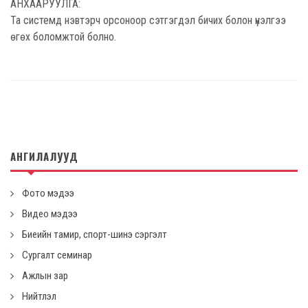
АНХААРУУЛГА:
Та системд нэвтэрч орсоноор сэтгэгдэл бичих болон үнэлгээ
өгөх боломжтой болно.
АНГИЛАЛУУД
Фото мэдээ
Видео мэдээ
Биеийн тамир, спорт-шинэ сэргэлт
Сургалт семинар
Ажлын зар
Нийтлэл