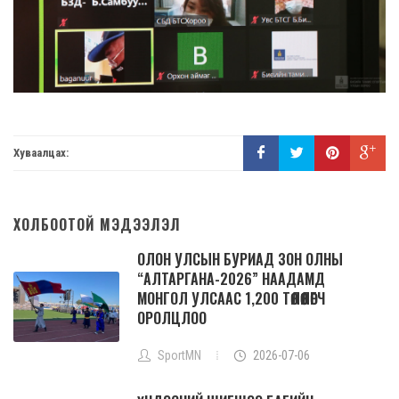
Хуваалцах:
ХОЛБООТОЙ МЭДЭЭЛЭЛ
ОЛОН УЛСЫН БУРИАД ЗОН ОЛНЫ
“АЛТАРГАНА-2026” НААДАМД
МОНГОЛ УЛСААС 1,200 ТӨЛӨӨЛӨГЧ
ОРОЛЦЛОО
SportMN
2026-07-06