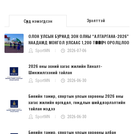
Эрэлттэй
Сүүлд нэмэгдсэн
ОЛОН УЛСЫН БУРИАД ЗОН ОЛНЫ “АЛТАРГАНА-2026”
НААДАМД МОНГОЛ УЛСААС 1,200 ТӨЛӨӨЛӨГЧ ОРОЛЦЛОО
SportMN
2026-07-06
2026 оны эхний хагас жилийн Хяналт-
Шинжилгээний тайлан
SportMN
2026-06-30
Биеийн тамир, спортын улсын хорооны 2026 оны
хагас жилийн өргөдөл, гомдлын шийдвэрлэлтийн
тайлан мэдээ
SportMN
2026-06-30
Биеийн тамир, спортын улсын хорооны албан