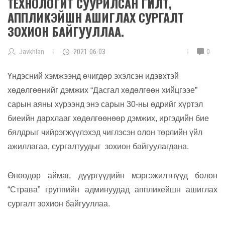
ТЕХНОЛОГИТ СУУРИЛСАН ГҮЙЛТ,
АППЛИКЭЙШН АШИГЛАХ СУРГАЛТ
ЗОХИОН БАЙГУУЛЛАА.
Javkhlan
2021-06-03
0
Үндэсний хэмжээнд өчигдөр эхэлсэн идэвхтэй
хөдөлгөөнийг дэмжих “Дасгал хөдөлгөөн хийцгээе”
сарын аяны хүрээнд энэ сарын 30-ны өдрийг хүртэл
биеийн дархлааг хөдөлгөөнөөр дэмжих, иргэдийн бие
бялдрыг чийрэгжүүлэхэд чиглэсэн олон төрлийн үйл
ажиллагаа, сургалтуудыг зохион байгуулагдана.
Өнөөдөр аймаг, дүүргүүдийн мэргэжилтнүүд болон
“Страва” группийн админуудад аппликейшн ашиглах
сургалт зохион байгууллаа.