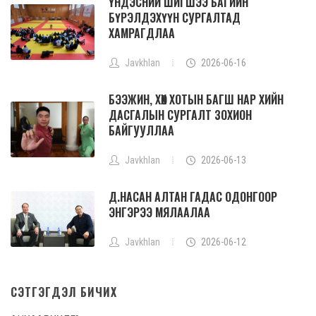
ҮНДЭСНИЙ ШИГШЭЭ БАГИЙН
БҮРЭЛДЭХҮҮН СУРГАЛТАД
ХАМРАГДЛАА
Javkhlan
2026-06-16
БЭЭЖИН, ХӨХ ХОТЫН БАГШ НАР ХИЙН
ДАСГАЛЫН СУРГАЛТ ЗОХИОН
БАЙГУУЛЛАА
Javkhlan
2026-06-13
Д.НАСАН АЛТАН ГАДАС ОДОНГООР
ЭНГЭРЭЭ МЯЛААЛАА
Javkhlan
2026-06-12
СЭТГЭГДЭЛ БИЧИХ