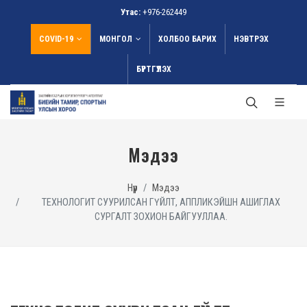
Утас:
+976-262449
COVID-19
МОНГОЛ
ХОЛБОО БАРИХ
НЭВТРЭХ
БҮРТГҮҮЛЭХ
Мэдээ
Нүүр
Мэдээ
ТЕХНОЛОГИТ СУУРИЛСАН ГҮЙЛТ, АППЛИКЭЙШН АШИГЛАХ
СУРГАЛТ ЗОХИОН БАЙГУУЛЛАА.