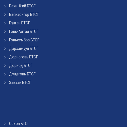
Баян-Өлгий БТСГ
Баянхонгор БТСГ
Булган БТСГ
Говь-Алтай БТСГ
Говьсүмбэр БТСГ
Дархан-уул БТСГ
Дорноговь БТСГ
Дорнод БТСГ
Дундговь БТСГ
Завхан БТСГ
Орхон БТСГ