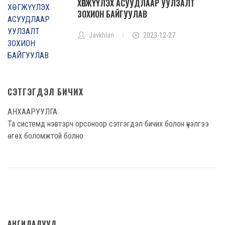
ХӨГЖҮҮЛЭХ АСУУДЛААР УУЛЗАЛТ
ЗОХИОН БАЙГУУЛАВ
Javkhlan
2023-12-27
СЭТГЭГДЭЛ БИЧИХ
АНХААРУУЛГА:
Та системд нэвтэрч орсоноор сэтгэгдэл бичих болон үнэлгээ
өгөх боломжтой болно.
АНГИЛАЛУУД