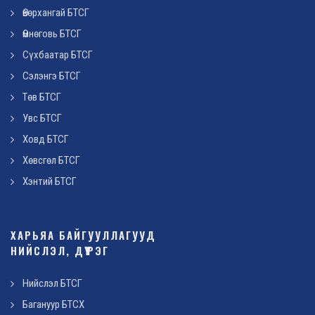
Өвөрхангай БТСГ
Өмнөговь БТСГ
Сүхбаатар БТСГ
Сэлэнгэ БТСГ
Төв БТСГ
Увс БТСГ
Ховд БТСГ
Хөвсгөл БТСГ
Хэнтий БТСГ
ХАРЬЯА БАЙГУУЛЛАГУУД
НИЙСЛЭЛ, ДҮҮРЭГ
Нийслэл БТСГ
Багануур БТСХ