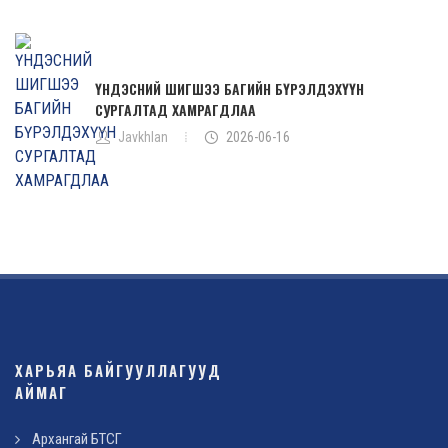
ҮНДЭСНИЙ ШИГШЭЭ БАГИЙН БҮРЭЛДЭХҮҮН
СУРГАЛТАД ХАМРАГДЛАА
Javkhlan
2026-06-16
ХАРЬЯА БАЙГУУЛЛАГУУД
АЙМАГ
Архангай БТСГ