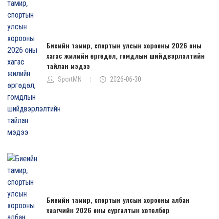
Биеийн тамир, спортын улсын хорооны 2026 оны
хагас жилийн өргөдөл, гомдлын шийдвэрлэлтийн
тайлан мэдээ
SportMN
2026-06-30
Биеийн тамир, спортын улсын хорооны албан
хаагчийн 2026 оны сургалтын хөтөлбөр