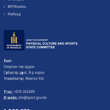
МҮПХолбоо
Клубүүд
Хаяг:
Спортын төв ордон
Сүхбаатар дүүрэг, 8-р хороо
Улаанбаатар, Монгол Улс
Утас:
+976-262449
И-мэйл:
info@sport.gov.mn