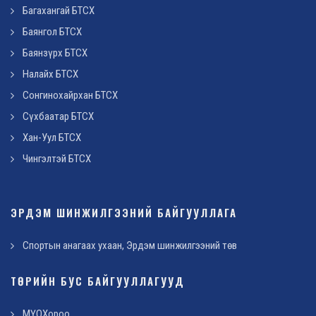
Багахангай БТСХ
Баянгол БТСХ
Баянзүрх БТСХ
Налайх БТСХ
Сонгинохайрхан БТСХ
Сүхбаатар БТСХ
Хан-Уул БТСХ
Чингэлтэй БТСХ
ЭРДЭМ ШИНЖИЛГЭЭНИЙ БАЙГУУЛЛАГА
Спортын анагаах ухаан, Эрдэм шинжилгээний төв
ТӨРИЙН БУС БАЙГУУЛЛАГУУД
МҮОХороо