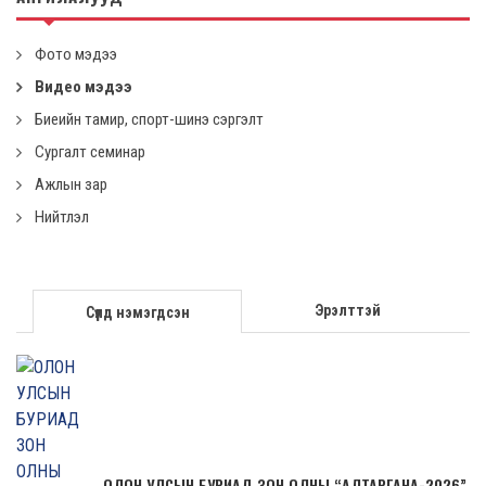
Фото мэдээ
Видео мэдээ
Биеийн тамир, спорт-шинэ сэргэлт
Сургалт семинар
Ажлын зар
Нийтлэл
Эрэлттэй
Сүүлд нэмэгдсэн
ОЛОН УЛСЫН БУРИАД ЗОН ОЛНЫ “АЛТАРГАНА-2026”