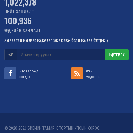
1,022,378
НИЙТ ХАНДАЛТ
100,936
ӨНӨӨДРИЙН ХАНДАЛТ
Хэрвээ та и-мэйлээр мэдээлэл хүлээж авах бол и-мэйлээ бүртгүүлнэ үү!
Бүртгүүлэх
Facebook
-д
RSS
нэгдэх
мэдээлэл
© 2020-2026 БИЕИЙН ТАМИР, СПОРТЫН УЛСЫН ХОРОО.