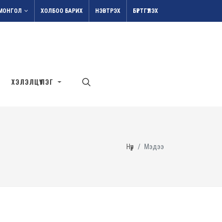
МОНГОЛ
ХОЛБОО БАРИХ
НЭВТРЭХ
БҮРТГҮҮЛЭХ
ХЭЛЭЛЦҮҮЛЭГ
Нүүр
Мэдээ