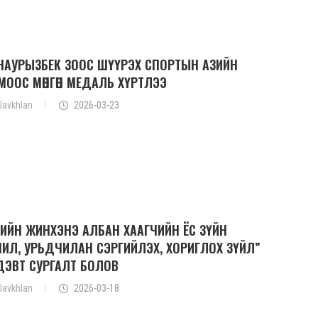
 НАУРЫЗБЕК ЗООС ШҮҮРЭХ СПОРТЫН АЗИЙН
МООС МӨНГӨН МЕДАЛЬ ХҮРТЛЭЭ
Javkhlan
2026-03-23
ӨРИЙН ЖИНХЭНЭ АЛБАН ХААГЧИЙН ЁС ЗҮЙН
РЧИЛ, УРЬДЧИЛАН СЭРГИЙЛЭХ, ХОРИГЛОХ ЗҮЙЛ”
ДЭВТ СУРГАЛТ БОЛОВ
Javkhlan
2026-03-18