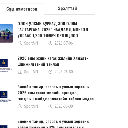
Эрэлттэй
Сүүлд нэмэгдсэн
ОЛОН УЛСЫН БУРИАД ЗОН ОЛНЫ
“АЛТАРГАНА-2026” НААДАМД МОНГОЛ
УЛСААС 1,200 ТӨЛӨӨЛӨГЧ ОРОЛЦЛОО
SportMN
2026-07-06
2026 оны эхний хагас жилийн Хяналт-
Шинжилгээний тайлан
SportMN
2026-06-30
Биеийн тамир, спортын улсын хорооны
2026 оны хагас жилийн өргөдөл,
гомдлын шийдвэрлэлтийн тайлан мэдээ
SportMN
2026-06-30
Биеийн тамир, спортын улсын хорооны
албан хаагчийн 2026 оны сургалтын