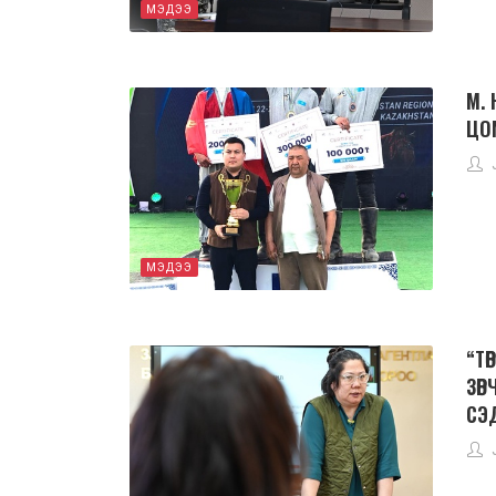
МЭДЭЭ
М.
ЦО
МЭДЭЭ
“Т
ЗӨ
СЭ