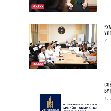
МЭДЭЭ
“ХА
ҮЛ
МЭДЭЭ
СОЁ
БҮ