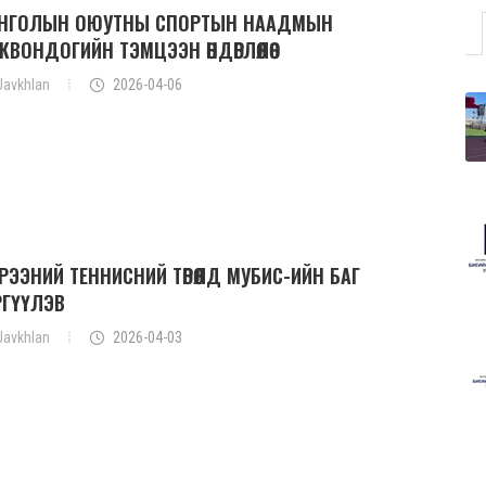
НГОЛЫН ОЮУТНЫ СПОРТЫН НААДМЫН
КВОНДОГИЙН ТЭМЦЭЭН ӨНДӨРЛӨЛӨӨ
Javkhlan
2026-04-06
РЭЭНИЙ ТЕННИСНИЙ ТӨРӨЛД МУБИС-ИЙН БАГ
РГҮҮЛЭВ
Javkhlan
2026-04-03