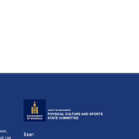
аан,
Хаяг:
ий төв