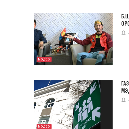
Б.
ОР
МЭДЭЭ
ГА
МЭ
МЭДЭЭ