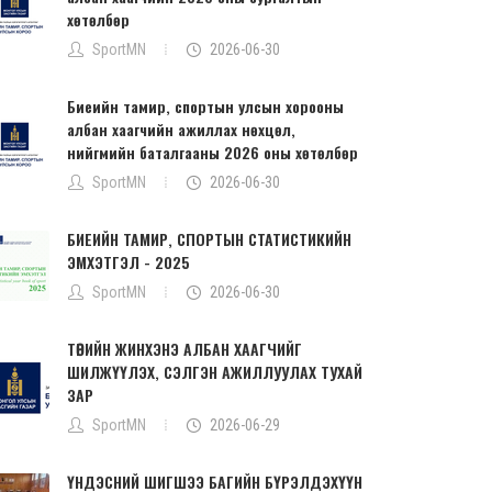
хөтөлбөр
SportMN
2026-06-30
Биеийн тамир, спортын улсын хорооны
албан хаагчийн ажиллах нөхцөл,
нийгмийн баталгааны 2026 оны хөтөлбөр
SportMN
2026-06-30
БИЕИЙН ТАМИР, СПОРТЫН СТАТИСТИКИЙН
ЭМХЭТГЭЛ - 2025
SportMN
2026-06-30
ТӨРИЙН ЖИНХЭНЭ АЛБАН ХААГЧИЙГ
ШИЛЖҮҮЛЭХ, СЭЛГЭН АЖИЛЛУУЛАХ ТУХАЙ
ЗАР
SportMN
2026-06-29
ҮНДЭСНИЙ ШИГШЭЭ БАГИЙН БҮРЭЛДЭХҮҮН