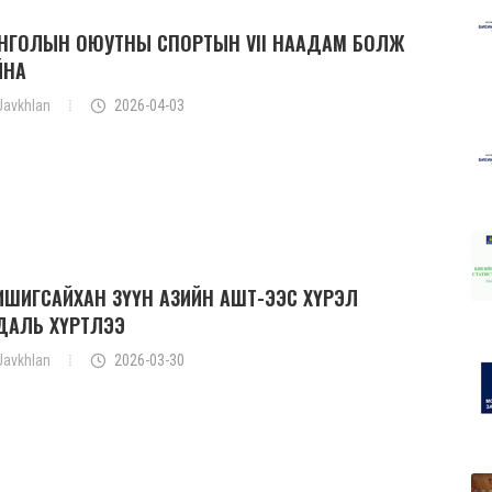
НГОЛЫН ОЮУТНЫ СПОРТЫН VII НААДАМ БОЛЖ
ЙНА
Javkhlan
2026-04-03
ХИШИГСАЙХАН ЗҮҮН АЗИЙН АШТ-ЭЭС ХҮРЭЛ
ДАЛЬ ХҮРТЛЭЭ
Javkhlan
2026-03-30