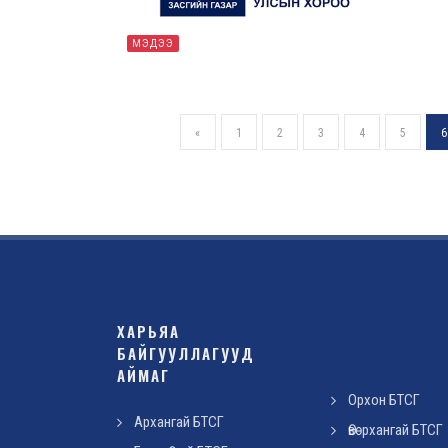
МЭДЭЭ
«
1
2
3
4
5
6
ХАРЬЯА
БАЙГУУЛЛАГУУД
АЙМАГ
Орхон БТСГ
Архангай БТСГ
Өвөрхангай БТСГ