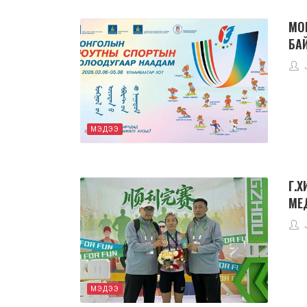
МО
БА
МЭДЭЭ
Г.
МЕ
МЭДЭЭ