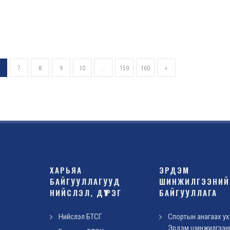
7
8
9
10
...
159
160
»
ХАРЬЯА
ЭРДЭМ
БАЙГУУЛЛАГУУД
ШИНЖИЛГЭЭНИЙ
НИЙСЛЭЛ, ДҮҮРЭГ
БАЙГУУЛЛАГА
Нийслэл БТСГ
Спортын анагаах ух
Эрдэм шинжилгээн