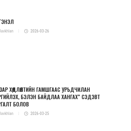
ГЭНЭЛ
Javkhlan
2026-03-26
АЗАР ХӨДЛӨЛТИЙН ГАМШГААС УРЬДЧИЛАН
РГИЙЛЭХ, БЭЛЭН БАЙДЛАА ХАНГАХ” СЭДЭВТ
РГАЛТ БОЛОВ
Javkhlan
2026-03-25