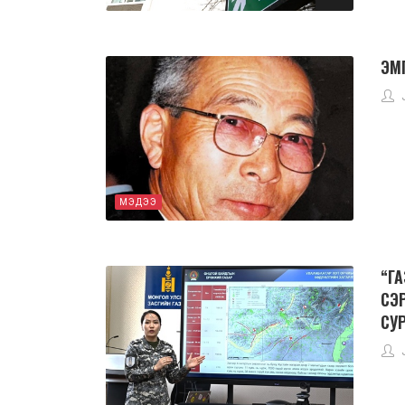
ЭМ
МЭДЭЭ
“Г
СЭ
СУ